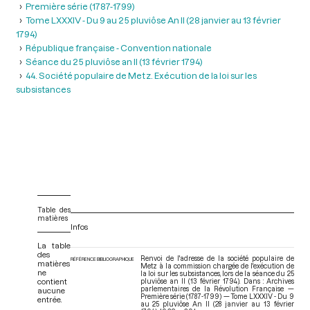
Première série (1787-1799)
Tome LXXXIV - Du 9 au 25 pluviôse An II (28 janvier au 13 février
1794)
République française - Convention nationale
Séance du 25 pluviôse an II (13 février 1794)
44. Société populaire de Metz. Exécution de la loi sur les
subsistances
Table des
matières
Infos
La table
des
Renvoi de l'adresse de la société populaire de
RÉFÉRENCE BIBLIOGRAPHIQUE
matières
Metz à la commission chargée de l'exécution de
ne
la loi sur les subsistances, lors de la séance du 25
contient
pluviôse an II (13 février 1794). Dans : Archives
parlementaires de la Révolution Française —
aucune
Première série (1787-1799) — Tome LXXXIV - Du 9
entrée.
au 25 pluviôse An II (28 janvier au 13 février