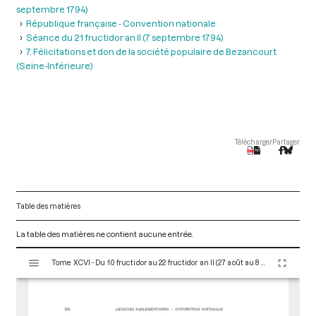
septembre 1794)
République française - Convention nationale
Séance du 21 fructidor an II (7 septembre 1794)
7. Félicitations et don de la société populaire de Bezancourt
(Seine-Inférieure)
Télécharger
Partager
Table des matières
La table des matières ne contient aucune entrée.
V
Tome XCVI - Du 10 fructidor au 22 fructidor an II (27 août au 8 septembre 1794)
i
s
u
a