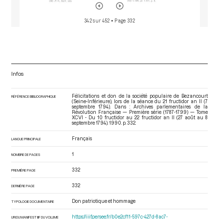
342 sur 452
• Page 332
Infos
Félicitations et don de la société populaire de Bezancourt
RÉFÉRENCE BIBLIOGRAPHIQUE
(Seine-Inférieure), lors de la séance du 21 fructidor an II (7
septembre 1794). Dans : Archives parlementaires de la
Révolution Française — Première série (1787-1799) — Tome
XCVI - Du 10 fructidor au 22 fructidor an II (27 août au 8
septembre 1794)
. 1990. p. 332.
Français
LANGUE PRINCIPALE
1
NOMBRE DE PAGES
332
PREMIÈRE PAGE
332
DERNIÈRE PAGE
Don patriotique et hommage
TYPOLOGIE DOCUMENTAIRE
https://iiif.persee.fr/b0e2cf11-597c-427d-8ac7-
URI DU MANIFEST IIIF DU VOLUME