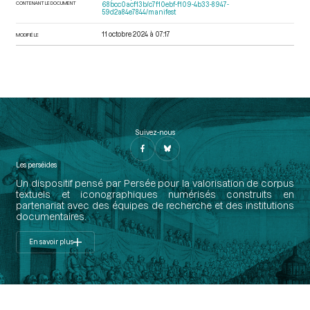
CONTENANT LE DOCUMENT
68bcc0acf13b/c7f10ebf-f109-4b33-8947-
59d2a84e7844/manifest
11 octobre 2024 à 07:17
MODIFIÉ LE
Suivez-nous
Les perséides
Un dispositif pensé par Persée pour la valorisation de corpus
textuels et iconographiques numérisés construits en
partenariat avec des équipes de recherche et des institutions
documentaires.
En savoir plus