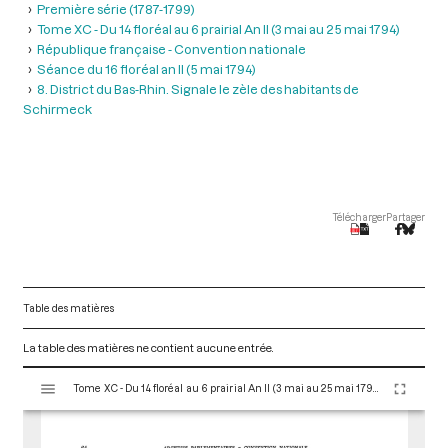
Première série (1787-1799)
Tome XC - Du 14 floréal au 6 prairial An II (3 mai au 25 mai 1794)
République française - Convention nationale
Séance du 16 floréal an II (5 mai 1794)
8. District du Bas-Rhin. Signale le zèle des habitants de
Schirmeck
Télécharger
Partager
Table des matières
La table des matières ne contient aucune entrée.
V
Tome XC - Du 14 floréal au 6 prairial An II (3 mai au 25 mai 1794)
i
s
u