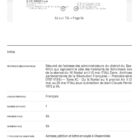
64 sur 724
• Page 64
Infos
Résumé de l'adresse des administrateurs du district du Bas-
RÉFÉRENCE BIBLIOGRAPHIQUE
Rhin qui signalent le zèle des habitants de Schirmeck, lors
de la séance du 16 floréal an II (5 mai 1794). Dans : Archives
parlementaires de la Révolution Française — Première série
(1787-1799) — Tome XC - Du 14 floréal au 6 prairial An II (3
mai au 25 mai 1794)
, sous la direction de Jean-Claude Perrot.
1972. p. 64.
Français
LANGUE PRINCIPALE
1
NOMBRE DE PAGES
64
PREMIÈRE PAGE
64
DERNIÈRE PAGE
Adresse, pétition et lettre envoyée à l’Assemblée
TYPOLOGIE DOCUMENTAIRE