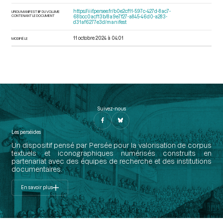
https://iiif.persee.fr/b0e2cf11-597c-427d-8ac7-
URI DU MANIFEST IIIF DU VOLUME
CONTENANT LE DOCUMENT
68bcc0acf13b/8a9e7f27-a845-46d0-a283-
d31af6277e3d/manifest
11 octobre 2024 à 04:01
MODIFIÉ LE
Suivez-nous
Les perséides
Un dispositif pensé par Persée pour la valorisation de corpus
textuels et iconographiques numérisés construits en
partenariat avec des équipes de recherche et des institutions
documentaires.
En savoir plus