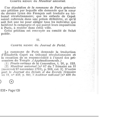
 838
• Page 109