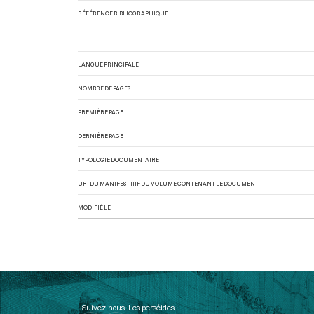
RÉFÉRENCE BIBLIOGRAPHIQUE
LANGUE PRINCIPALE
NOMBRE DE PAGES
PREMIÈRE PAGE
DERNIÈRE PAGE
TYPOLOGIE DOCUMENTAIRE
URI DU MANIFEST IIIF DU VOLUME CONTENANT LE DOCUMENT
MODIFIÉ LE
Suivez-nous
Les perséides