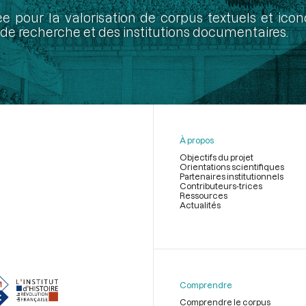
ée pour la valorisation de corpus textuels et ic
de recherche et des institutions documentaires.
À propos
Objectifs du projet
Orientations scientifiques
Partenaires institutionnels
Contributeurs-trices
Ressources
Actualités
Menu
du
pied
de
Comprendre
page
Comprendre le corpus