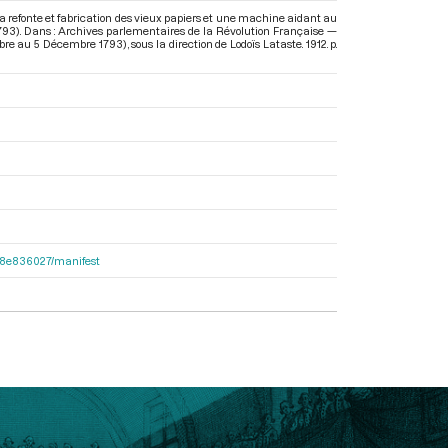
a refonte et fabrication des vieux papiers et une machine aidant au
1793). Dans : Archives parlementaires de la Révolution Française —
mbre au 5 Décembre 1793)
, sous la direction de Lodoïs Lataste. 1912. p.
2e38e836027/manifest