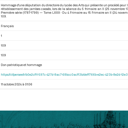
Hommage d'une députation du directoire du lycée des Arts qui présente un procédé pour l
rétablissement des jambes cassés, lors de la séance du 5 frimaire an II (25 novembre 
Première série (1787-1799) — Tome LXXX - Du 4 Frimaire au 15 Frimaire an II (24 nove
109.
Français
1
109
109
Don patriotique et hommage
https://iiif.persee.fr/b0e2cf11-597c-427d-8ac7-68bcc0acf13b/deff766b-e2ec-423b-8e2d-1
11 octobre 2024 à 01:06