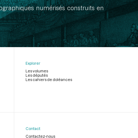
onographiques numérisés construits en
Explorer
Les volumes
Les députés
Les cahiers de doléances
Contact
Contactez-nous