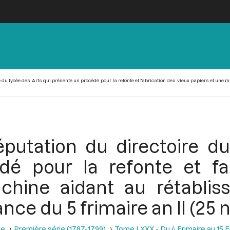
u lycée des Arts qui présente un procédé pour la refonte et fabrication des vieux papiers et une
tation du directoire du
é pour la refonte et fa
chine aidant au rétabli
ance du 5 frimaire an II (2
se
Première série (1787-1799)
Tome LXXX - Du 4 Frimaire au 15 