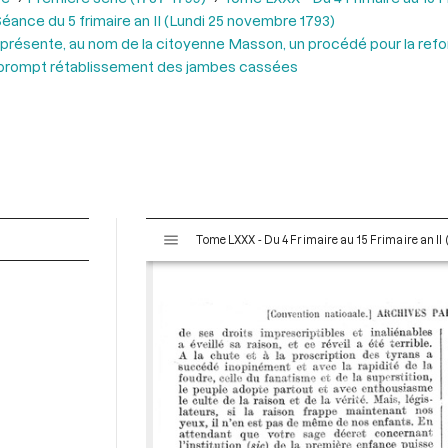
éance du 5 frimaire an II (Lundi 25 novembre 1793)
présente, au nom de la citoyenne Masson, un procédé pour la refon
e prompt rétablissement des jambes cassées
V
Tome LXXX - Du 4 Frimaire au 15 Frimaire an I
i
s
u
a
l
i
s
e
u
r