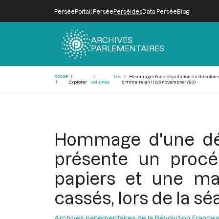
Persée
Portail Persée
Perséides
Data Persée
Blog
ARCHIVES
PARLEMENTAIRES
Fil
Accue
Les
Hommage d'une députation du directoire d
d'Ariane
il
Explorer
volumes
5 frimaire an II (25 novembre 1793)
Hommage d'une dépu
présente un procéd
papiers et une ma
cassés, lors de la sé
Archives parlementaires de la Révolution Françai