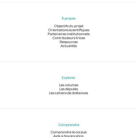
Menu
du
pied
À propos
de
page
Objectifs du projet
Orientations scientifiques
Partenaires institutionnels
Contributeurs-trices
Ressources
Actualités
Explorer
Les volumes
Les députés
Les cahiers de doléances
Comprendre
Comprendre le corpus
Aide à l'exploration