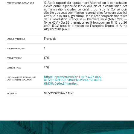
17. Après rapport du représentant Monnel sur la contestation
RÉFÉRENCE BIBLIOGRAPHIQUE
élevée entre l’agence de l’envoi des lois et la commission des
administrations civiles, police et tribunaux, la Convention
décrète que cette commission reprendra les fonctions que lui
attribue la loi du 12 germinal. Dans : Archives parlementaires
de la Révolution Française — Première série (1787-1799) —
Tome XCV - Du 26 thermidor au 9 fructidor an II (13 au 26
août 1794)
, sous la direction de Françoise Brunel et Aline
Alquier. 1987. p. 476.
Français
LANGUE PRINCIPALE
1
NOMBRE DE PAGES
476
PREMIÈRE PAGE
476
DERNIÈRE PAGE
https://iiif.persee.fr/b0e2cf11-597c-427d-8ac7-
URI DU MANIFEST IIIF DU VOLUME
CONTENANT LE DOCUMENT
68bcc0acf13b/0bd96bb8-2c0f-4b53-8e39-
6b136c0e6ec8/manifest
10 octobre 2024 à 18:27
MODIFIÉ LE