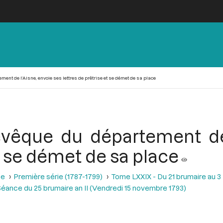
ent de l’Aisne, envoie ses lettres de prêtrise et se démet de sa place
 évêque du département de 
et se démet de sa place
se
Première série (1787-1799)
Tome LXXIX - Du 21 brumaire au 3 f
éance du 25 brumaire an II (Vendredi 15 novembre 1793)