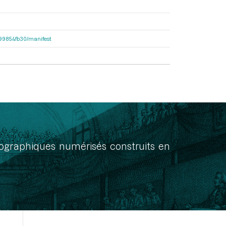
dc99854fb30/manifest
onographiques numérisés construits en