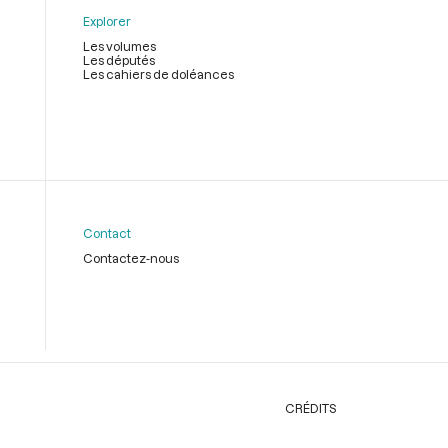
Explorer
Les volumes
Les députés
Les cahiers de doléances
Contact
Contactez-nous
CRÉDITS