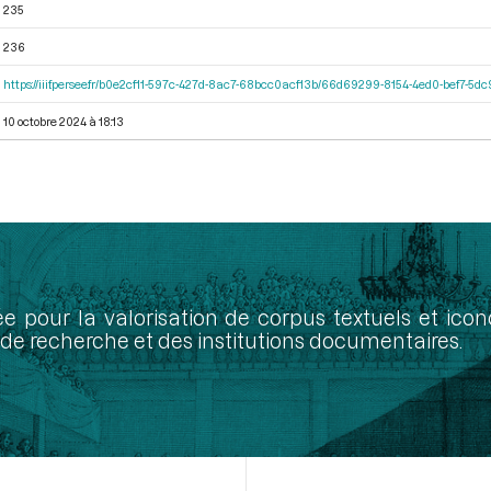
235
236
https://iiif.persee.fr/b0e2cf11-597c-427d-8ac7-68bcc0acf13b/66d69299-8154-4ed0-bef7-5
10 octobre 2024 à 18:13
ée pour la valorisation de corpus textuels et ic
de recherche et des institutions documentaires.