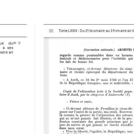
V
Tome LXXIX - Du 21 brumaire au 3 frimaire an I
i
s
que du
u
e à ses
a
maire an
l
i
s
e
u
r
M
i
r
a
d
o