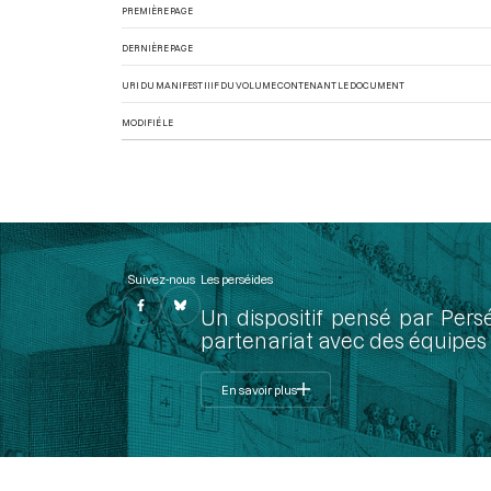
PREMIÈRE PAGE
DERNIÈRE PAGE
URI DU MANIFEST IIIF DU VOLUME CONTENANT LE DOCUMENT
MODIFIÉ LE
Suivez-nous
Les perséides
Un dispositif pensé par Pers
partenariat avec des équipes 
En savoir plus