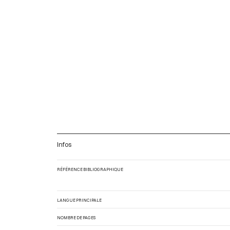
Infos
RÉFÉRENCE BIBLIOGRAPHIQUE
LANGUE PRINCIPALE
NOMBRE DE PAGES