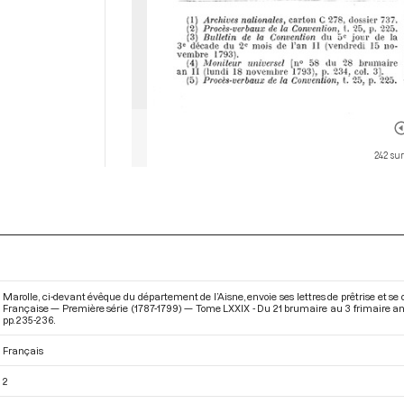
242 sur
Marolle, ci-devant évêque du département de l’Aisne, envoie ses lettres de prêtrise et s
Française — Première série (1787-1799) — Tome LXXIX - Du 21 brumaire au 3 frimaire an
pp. 235-236.
Français
2