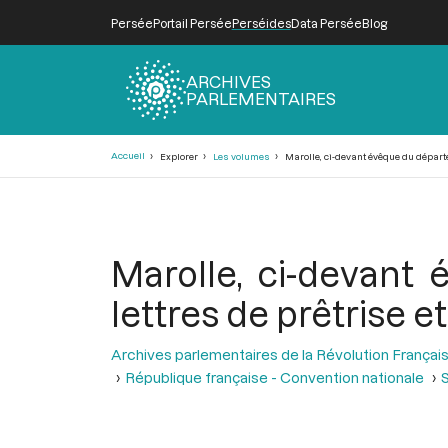
Persée
Portail Persée
Perséides
Data Persée
Blog
ARCHIVES
PARLEMENTAIRES
Fil
Accueil
Explorer
Les volumes
Marolle, ci-devant évêque du départem
d'Ariane
Marolle, ci-devant
lettres de prêtrise 
Archives parlementaires de la Révolution Françai
République française - Convention nationale
S