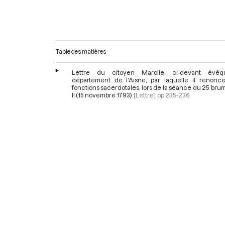
Table des matières
Lettre du citoyen Marolle, ci-devant évê
département de l'Aisne, par laquelle il renonc
fonctions sacerdotales, lors de la séance du 25 bru
II (15 novembre 1793)
[Lettre]
pp.235-236