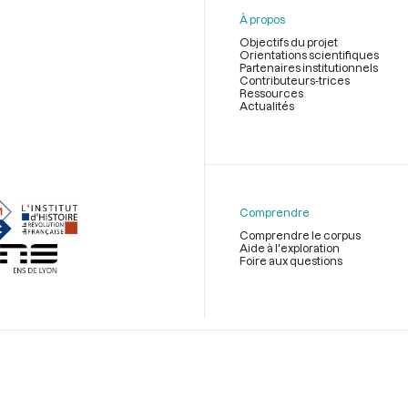
À propos
Objectifs du projet
Orientations scientifiques
Partenaires institutionnels
Contributeurs-trices
Ressources
Actualités
Menu
du
pied
de
Comprendre
page
Comprendre le corpus
Aide à l'exploration
Foire aux questions