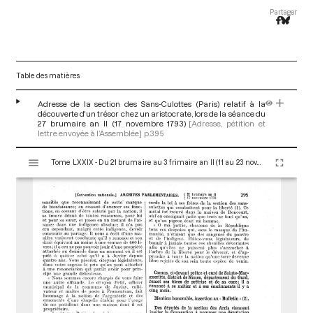
Partager
Table des matières
Adresse de la section des Sans-Culottes (Paris) relatif à la
découverte d'un trésor chez un aristocrate, lors de la séance du
27 brumaire an II (17 novembre 1793)
[Adresse, pétition et
lettre envoyée à l’Assemblée]
p.395
V
Tome LXXIX - Du 21 brumaire au 3 frimaire an II (11 au 23 novembre 1793)
i
s
u
a
l
i
s
e
u
r
M