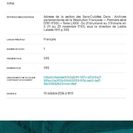
Infos
Adresse de la section des Sans-Culottes. Dans : Archives
RÉFÉRENCE BIBLIOGRAPHIQUE
parlementaires de la Révolution Française — Première série
(1787-1799) — Tome LXXIX - Du 21 brumaire au 3 frimaire an
II (11 au 23 novembre 1793)
, sous la direction de Lodoïs
Lataste. 1911. p. 395.
Français
LANGUE PRINCIPALE
1
NOMBRE DE PAGES
395
PREMIÈRE PAGE
395
DERNIÈRE PAGE
https://iiif.persee.fr/b0e2cf11-597c-427d-8ac7-
URI DU MANIFEST IIIF DU VOLUME
CONTENANT LE DOCUMENT
68bcc0acf13b/66d69299-8154-4ed0-bef7-
5dc99854fb30/manifest
10 octobre 2024 à 18:13
MODIFIÉ LE