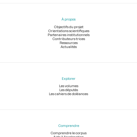
Menu
du
pied
À propos
de
page
Objectifs du projet
Orientations scientifiques
Partenaires institutionnels
Contributeurs-trices
Ressources
Actualités
Explorer
Les volumes
Les députés
Les cahiers de doléances
Comprendre
Comprendre le corpus
Aide à l'exploration