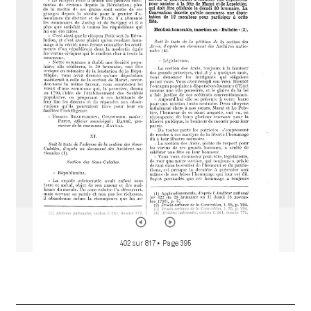
i
r
a
d
o
r
402 sur 817
• Page 395