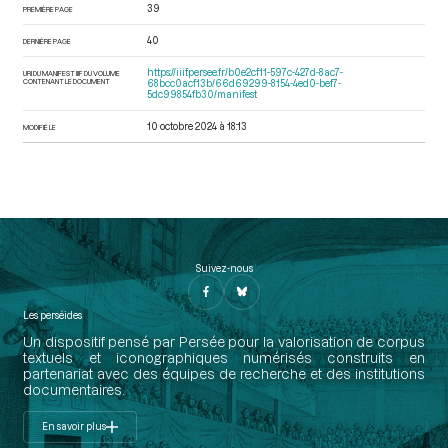
39
PREMIÈRE PAGE
40
DERNIÈRE PAGE
https://iiif.persee.fr/b0e2cf11-597c-427d-8ac7-
URI DU MANIFEST IIIF DU VOLUME
CONTENANT LE DOCUMENT
68bcc0acf13b/66d69299-8154-4ed0-bef7-
5dc99854fb30/manifest
10 octobre 2024 à 18:13
MODIFIÉ LE
Suivez-nous
Les perséides
Un dispositif pensé par Persée pour la valorisation de corpus
textuels et iconographiques numérisés construits en
partenariat avec des équipes de recherche et des institutions
documentaires.
En savoir plus