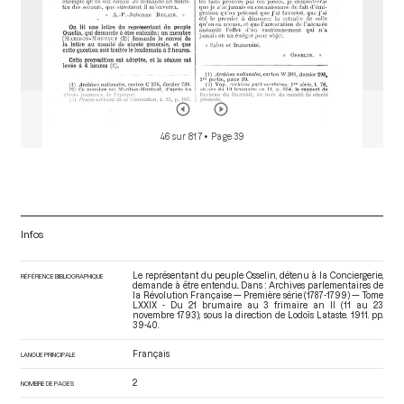
46 sur 817
• Page 39
Infos
Le représentant du peuple Osselin, détenu à la Conciergerie,
RÉFÉRENCE BIBLIOGRAPHIQUE
demande à être entendu.. Dans : Archives parlementaires de
la Révolution Française — Première série (1787-1799) — Tome
LXXIX - Du 21 brumaire au 3 frimaire an II (11 au 23
novembre 1793)
, sous la direction de Lodoïs Lataste. 1911. pp.
39-40.
Français
LANGUE PRINCIPALE
2
NOMBRE DE PAGES