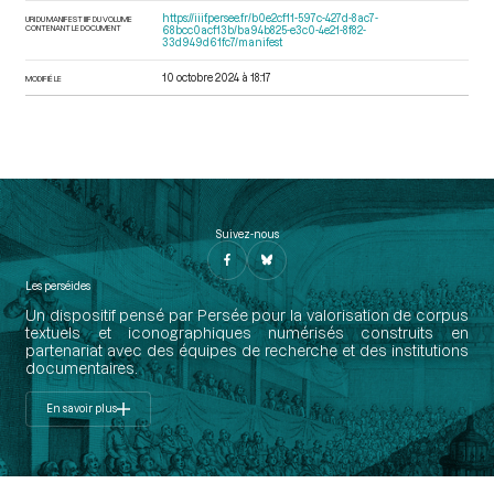
https://iiif.persee.fr/b0e2cf11-597c-427d-8ac7-
URI DU MANIFEST IIIF DU VOLUME
CONTENANT LE DOCUMENT
68bcc0acf13b/ba94b825-e3c0-4e21-8f82-
33d949d61fc7/manifest
10 octobre 2024 à 18:17
MODIFIÉ LE
Suivez-nous
Les perséides
Un dispositif pensé par Persée pour la valorisation de corpus
textuels et iconographiques numérisés construits en
partenariat avec des équipes de recherche et des institutions
documentaires.
En savoir plus