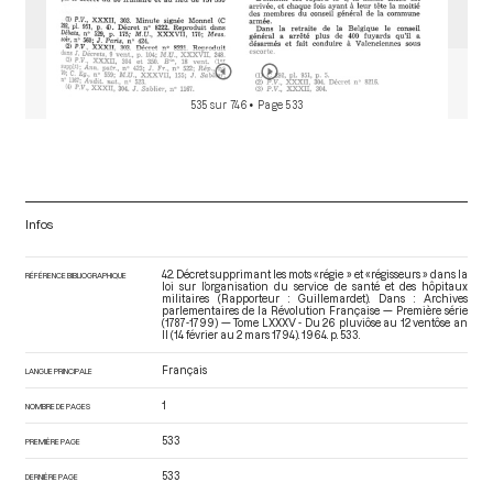
535 sur 746
• Page 533
Infos
42. Décret supprimant les mots «régie » et «régisseurs » dans la
RÉFÉRENCE BIBLIOGRAPHIQUE
loi sur l’organisation du service de santé et des hôpitaux
militaires (Rapporteur : Guillemardet). Dans : Archives
parlementaires de la Révolution Française — Première série
(1787-1799) — Tome LXXXV - Du 26 pluviôse au 12 ventôse an
II (14 février au 2 mars 1794)
. 1964. p. 533.
Français
LANGUE PRINCIPALE
1
NOMBRE DE PAGES
533
PREMIÈRE PAGE
533
DERNIÈRE PAGE