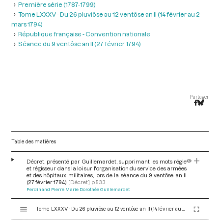
Première série (1787-1799)
Tome LXXXV - Du 26 pluviôse au 12 ventôse an II (14 février au 2
mars 1794)
République française - Convention nationale
Séance du 9 ventôse an II (27 février 1794)
Partager
Table des matières
Décret, présenté par Guillemardet, supprimant les mots régie
et régisseur dans la loi sur l'organisation du service des armées
et des hôpitaux militaires, lors de la séance du 9 ventôse an II
(27 février 1794)
[Décret]
p.533
Ferdinand Pierre Marie Dorothée Guillemardet
V
Tome LXXXV - Du 26 pluviôse au 12 ventôse an II (14 février au 2 mars 1794)
i