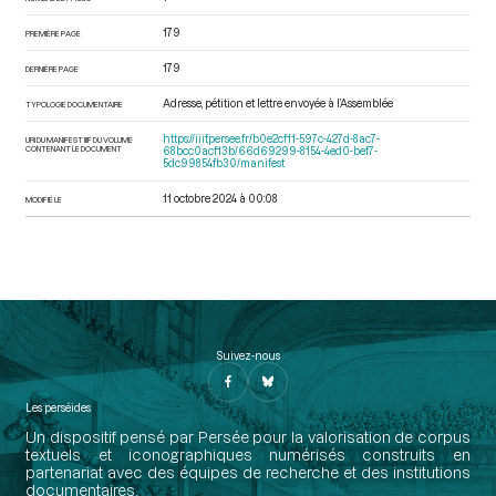
179
PREMIÈRE PAGE
179
DERNIÈRE PAGE
Adresse, pétition et lettre envoyée à l’Assemblée
TYPOLOGIE DOCUMENTAIRE
https://iiif.persee.fr/b0e2cf11-597c-427d-8ac7-
URI DU MANIFEST IIIF DU VOLUME
CONTENANT LE DOCUMENT
68bcc0acf13b/66d69299-8154-4ed0-bef7-
5dc99854fb30/manifest
11 octobre 2024 à 00:08
MODIFIÉ LE
Suivez-nous
Les perséides
Un dispositif pensé par Persée pour la valorisation de corpus
textuels et iconographiques numérisés construits en
partenariat avec des équipes de recherche et des institutions
documentaires.