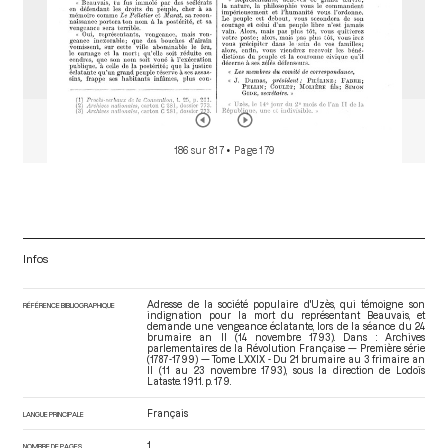
186 sur 817
• Page 179
Infos
Adresse de la société populaire d'Uzès, qui témoigne son
RÉFÉRENCE BIBLIOGRAPHIQUE
indignation pour la mort du représentant Beauvais, et
demande une vengeance éclatante, lors de la séance du 24
brumaire an II (14 novembre 1793). Dans : Archives
parlementaires de la Révolution Française — Première série
(1787-1799) — Tome LXXIX - Du 21 brumaire au 3 frimaire an
II (11 au 23 novembre 1793)
, sous la direction de Lodoïs
Lataste. 1911. p. 179.
Français
LANGUE PRINCIPALE
1
NOMBRE DE PAGES