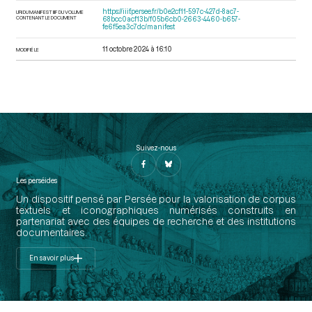
https://iiif.persee.fr/b0e2cf11-597c-427d-8ac7-
URI DU MANIFEST IIIF DU VOLUME
CONTENANT LE DOCUMENT
68bcc0acf13b/f05b6cb0-2663-4460-b657-
fe6f5ea3c7dc/manifest
11 octobre 2024 à 16:10
MODIFIÉ LE
Suivez-nous
Les perséides
Un dispositif pensé par Persée pour la valorisation de corpus
textuels et iconographiques numérisés construits en
partenariat avec des équipes de recherche et des institutions
documentaires.
En savoir plus