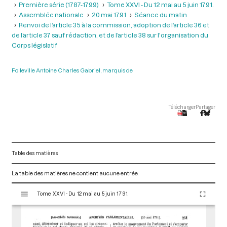
Première série (1787-1799)
Tome XXVI - Du 12 mai au 5 juin 1791.
Assemblée nationale
20 mai 1791
Séance du matin
Renvoi de l’article 35 à la commission, adoption de l’article 36 et
de l’article 37 sauf rédaction, et de l’article 38 sur l'organisation du
Corps législatif
Folleville Antoine Charles Gabriel, marquis de
Télécharger
Partager
Table des matières
La table des matières ne contient aucune entrée.
V
Tome XXVI - Du 12 mai au 5 juin 1791.
i
s
u
a