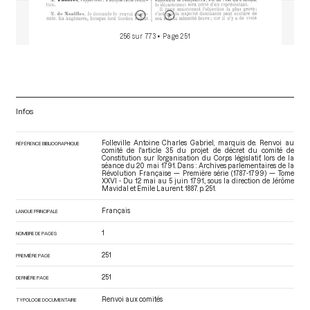
256 sur 773
• Page 251
Infos
Folleville Antoine Charles Gabriel, marquis de. Renvoi au
RÉFÉRENCE BIBLIOGRAPHIQUE
comité de l'article 35 du projet de décret du comité de
Constitution sur l’organisation du Corps législatif, lors de la
séance du 20 mai 1791. Dans : Archives parlementaires de la
Révolution Française — Première série (1787-1799) — Tome
XXVI - Du 12 mai au 5 juin 1791.
, sous la direction de Jérôme
Mavidal et Emile Laurent. 1887. p. 251.
Français
LANGUE PRINCIPALE
1
NOMBRE DE PAGES
251
PREMIÈRE PAGE
251
DERNIÈRE PAGE
Renvoi aux comités
TYPOLOGIE DOCUMENTAIRE