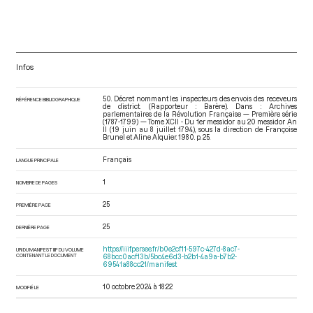
Infos
50. Décret nommant les inspecteurs des envois des receveurs
RÉFÉRENCE BIBLIOGRAPHIQUE
de district. (Rapporteur : Barère). Dans : Archives
parlementaires de la Révolution Française — Première série
(1787-1799) — Tome XCII - Du 1er messidor au 20 messidor An
II (19 juin au 8 juillet 1794)
, sous la direction de Françoise
Brunel et Aline Alquier. 1980. p. 25.
Français
LANGUE PRINCIPALE
1
NOMBRE DE PAGES
25
PREMIÈRE PAGE
25
DERNIÈRE PAGE
https://iiif.persee.fr/b0e2cf11-597c-427d-8ac7-
URI DU MANIFEST IIIF DU VOLUME
CONTENANT LE DOCUMENT
68bcc0acf13b/5bc4e6d3-b2b1-4a9a-b7b2-
69541a88cc21/manifest
10 octobre 2024 à 18:22
MODIFIÉ LE