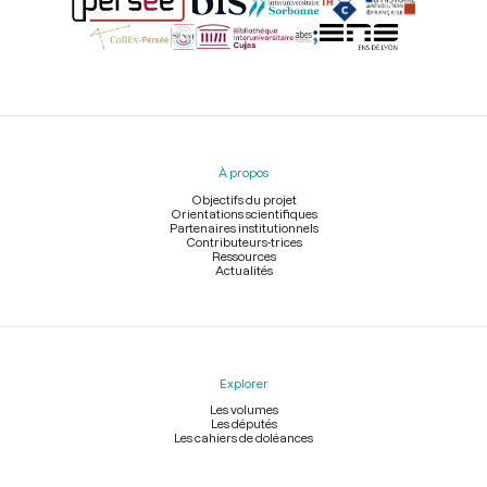
Menu
du
pied
À propos
de
page
Objectifs du projet
Orientations scientifiques
Partenaires institutionnels
Contributeurs-trices
Ressources
Actualités
Explorer
Les volumes
Les députés
Les cahiers de doléances