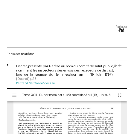
Partager
Table des matières
Décret, présenté par Barère au nom du comité de salut public,
nommant les inspecteurs des envois des receveurs de district,
lors de la séance du 1er messidor an II (19 juin 1794)
[Décret]
p.25
Bertrand Barrère de Vieuzac
V
Tome XCII - Du 1er messidor au 20 messidor An II (19 juin au 8 juillet 1794)
i
s
u
a
l
i
s