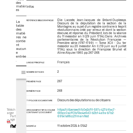
des
matièr
Infos
es
Élie Lacoste, Jean-Jacques de Bréard-Duplessys.
RÉFÉRENCE BIBLIOGRAPHIQUE
La
Discours de la députation de la section de la
table
Montagne, au sujet d’un registre contraire à l’esprit
des
révolutionnaire, créé par erreur, et dont la section
matiè
s'excuse, et réponse du Président, lors de la séance
du 11 messidor an II (29 juin 1794). Dans : Archives
res ne
parlementaires de la Révolution Française —
contie
Première série (1787-1799) — Tome XCII - Du 1er
nt
messidor au 20 messidor An II (19 juin au 8 juillet
aucun
1794)
, sous la direction de Françoise Brunel et
e
Aline Alquier. 1980. pp. 267-268.
entrée
.
Français
LANGUE PRINCIPALE
V
2
Tome XCII - Du 1er messidor au 20 messidor An II (19 juin au 8 juillet 17
NOMBRE DE PAGES
i
s
267
PREMIÈRE PAGE
u
a
268
DERNIÈRE PAGE
l
Discours des députations ou de citoyens
TYPOLOGIE DOCUMENTAIRE
i
s
https://iiif.persee.fr/b0e2cf11-597c-427d-8ac7-
Téléch
URI DU MANIFEST IIIF DU VOLUME
e
CONTENANT LE DOCUMENT
68bcc0acf13b/5bc4e6d3-b2b1-4a9a-b7b2-
arger
69541a88cc21/manifest
Part
u
age
r
r
11 octobre 2024 à 05:42
MODIFIÉ LE
M