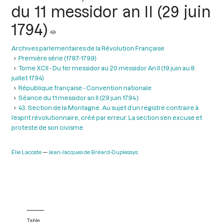
du 11 messidor an II (29 juin
1794)
Archives parlementaires de la Révolution Française
Première série (1787-1799)
Tome XCII - Du 1er messidor au 20 messidor An II (19 juin au 8
juillet 1794)
République française - Convention nationale
Séance du 11 messidor an II (29 juin 1794 )
43. Section de la Montagne. Au sujet d’un registre contraire à
l’esprit révolutionnaire, créé par erreur. La section s’en excuse et
proteste de son civisme
Élie Lacoste
Jean-Jacques de Bréard-Duplessys
Table