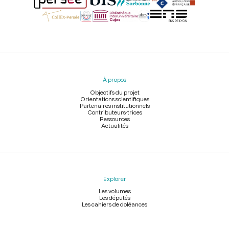
Menu
du
pied
À propos
de
page
Objectifs du projet
Orientations scientifiques
Partenaires institutionnels
Contributeurs-trices
Ressources
Actualités
Explorer
Les volumes
Les députés
Les cahiers de doléances