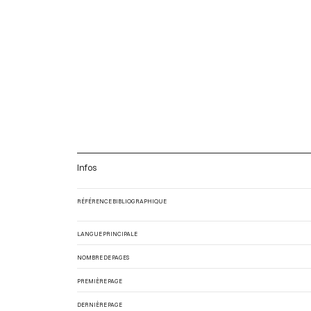
Infos
RÉFÉRENCE BIBLIOGRAPHIQUE
LANGUE PRINCIPALE
NOMBRE DE PAGES
PREMIÈRE PAGE
DERNIÈRE PAGE