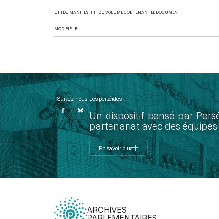
URI DU MANIFEST IIIF DU VOLUME CONTENANT LE DOCUMENT
MODIFIÉ LE
Suivez-nous
Les perséides
Un dispositif pensé par Pers
partenariat avec des équipes 
En savoir plus
ARCHIVES
PARLEMENTAIRES