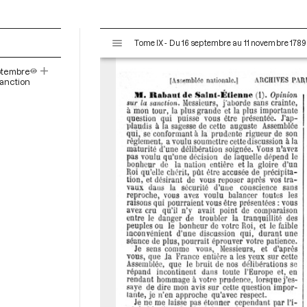
V
Tome IX - Du 16 septembre au 11 novembre 1789
i
s
ptembre
u
anction
a
l
i
s
e
u
r
M
i
r
a
d
o
r