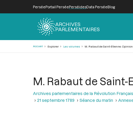
Persée
Portail Persée
Perséides
Data Persée
Blog
ARCHIVES
PARLEMENTAIRES
Fil
Accueil
Explorer
Les volumes
M. Rabaut de Saint-Etienne. Opinion
d'Ariane
M. Rabaut de Saint-E
Archives parlementaires de la Révolution Françai
21 septembre 1789
Séance du matin
Annexes