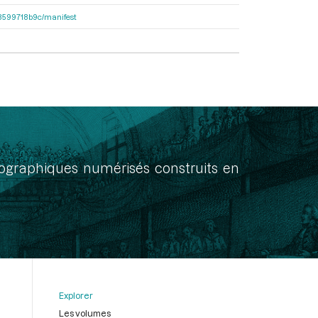
4d8599718b9c/manifest
onographiques numérisés construits en
Explorer
Les volumes