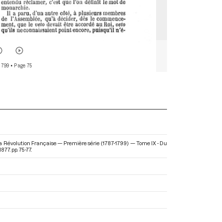
 799
• Page 75
la Révolution Française — Première série (1787-1799) — Tome IX - Du
77. pp. 75-77.