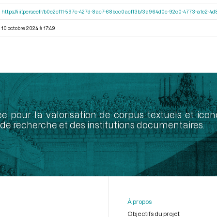
https://iiif.persee.fr/b0e2cf11-597c-427d-8ac7-68bcc0acf13b/3a964d0c-92c0-4773-a1e2-
10 octobre 2024 à 17:49
ée pour la valorisation de corpus textuels et ic
de recherche et des institutions documentaires.
À propos
Objectifs du projet