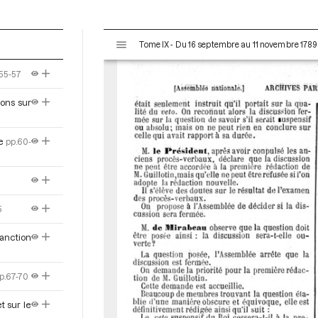
V
Tome IX - Du 16 septembre au 11 novembre 1789
i
s
.55-57
u
a
ions sur
l
i
s
e
pp.60-
e
u
r
M
5
i
r
anction
a
d
o
p.67-70
r
t sur le