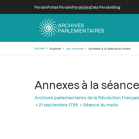
Persée
Portail Persée
Perséides
Data Persée
Blog
ARCHIVES
PARLEMENTAIRES
Fil
Accueil
Explorer
Les volumes
Annexes à la séance du matin
d'Ariane
Annexes à la séance
Archives parlementaires de la Révolution Françai
21 septembre 1789
Séance du matin