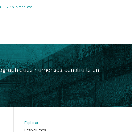
4d8599718b9c/manifest
onographiques numérisés construits en
Explorer
Les volumes