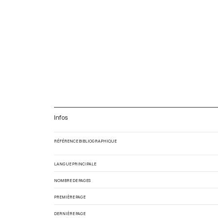
Infos
RÉFÉRENCE BIBLIOGRAPHIQUE
LANGUE PRINCIPALE
NOMBRE DE PAGES
PREMIÈRE PAGE
DERNIÈRE PAGE