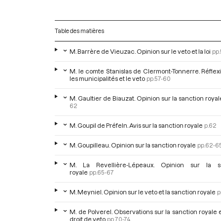
Table des matières
M. Barrère de Vieuzac. Opinion sur le veto et la loi
pp
M. le comte Stanislas de Clermont-Tonnerre. Réflex
les municipalités et le veto
pp.57-60
M. Gaultier de Biauzat. Opinion sur la sanction royal
62
M. Goupil de Préfeln. Avis sur la sanction royale
p.62
M. Goupilleau. Opinion sur la sanction royale
pp.62-6
M. La Revellière-Lépeaux. Opinion sur la s
royale
pp.65-67
M. Meyniel. Opinion sur le veto et la sanction royale
p
M. de Polverel. Observations sur la sanction royale e
droit de veto
pp.70-74