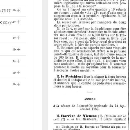
p.75-77
le
pp.77-