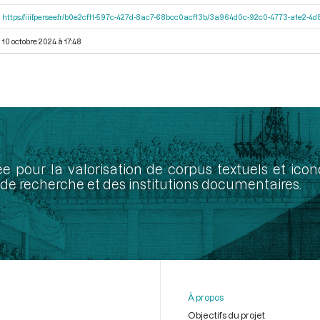
https://iiif.persee.fr/b0e2cf11-597c-427d-8ac7-68bcc0acf13b/3a964d0c-92c0-4773-a1e2-
10 octobre 2024 à 17:48
ée pour la valorisation de corpus textuels et ic
de recherche et des institutions documentaires.
À propos
Objectifs du projet