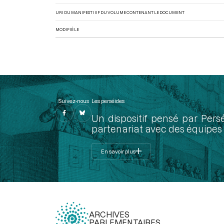
URI DU MANIFEST IIIF DU VOLUME CONTENANT LE DOCUMENT
MODIFIÉ LE
Suivez-nous
Les perséides
Un dispositif pensé par Pers
partenariat avec des équipes 
En savoir plus
ARCHIVES
PARLEMENTAIRES