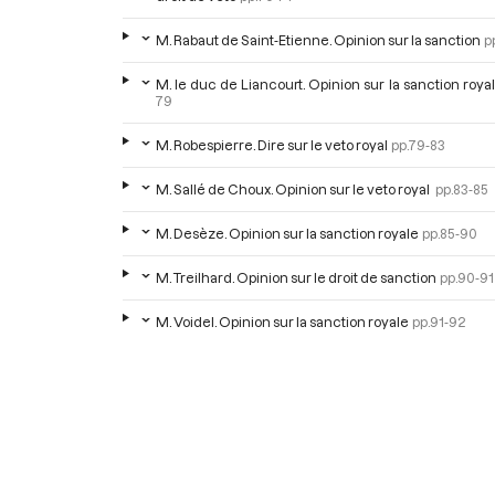
M. Rabaut de Saint-Etienne. Opinion sur la sanction
p
M. le duc de Liancourt. Opinion sur la sanction roya
79
M. Robespierre. Dire sur le veto royal
pp.79-83
M. Sallé de Choux. Opinion sur le veto royal
pp.83-85
M. Desèze. Opinion sur la sanction royale
pp.85-90
M. Treilhard. Opinion sur le droit de sanction
pp.90-91
M. Voidel. Opinion sur la sanction royale
pp.91-92