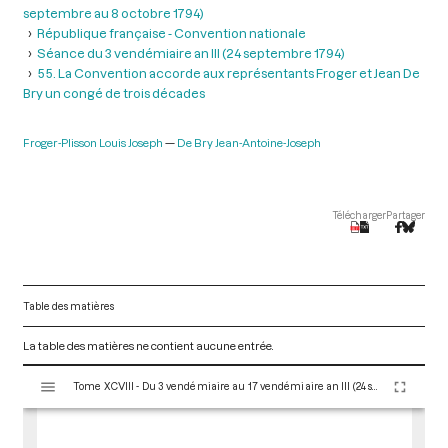
septembre au 8 octobre 1794)
République française - Convention nationale
Séance du 3 vendémiaire an III (24 septembre 1794)
55. La Convention accorde aux représentants Froger et Jean De
Bry un congé de trois décades
Froger-Plisson Louis Joseph
De Bry Jean-Antoine-Joseph
Télécharger
Partager
Table des matières
La table des matières ne contient aucune entrée.
V
Tome XCVIII - Du 3 vendémiaire au 17 vendémiaire an III (24 septembre au 8 octobre 1794)
i
s
u