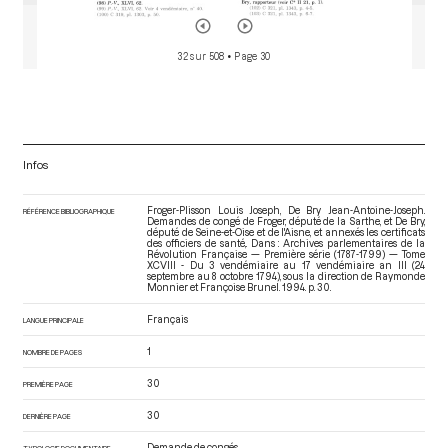
32 sur 508
• Page 30
Infos
Froger-Plisson Louis Joseph, De Bry Jean-Antoine-Joseph.
RÉFÉRENCE BIBLIOGRAPHIQUE
Demandes de congé de Froger, député de la Sarthe, et De Bry,
député de Seine-et-Oise et de l'Aisne, et annexés les certificats
des officiers de santé,. Dans : Archives parlementaires de la
Révolution Française — Première série (1787-1799) — Tome
XCVIII - Du 3 vendémiaire au 17 vendémiaire an III (24
septembre au 8 octobre 1794)
, sous la direction de Raymonde
Monnier et Françoise Brunel. 1994. p. 30.
Français
LANGUE PRINCIPALE
1
NOMBRE DE PAGES
30
PREMIÈRE PAGE
30
DERNIÈRE PAGE
Demande de congés
TYPOLOGIE DOCUMENTAIRE