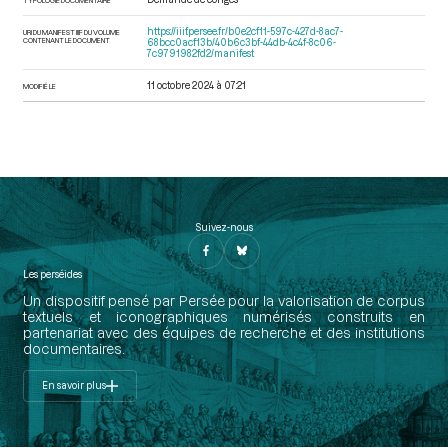
https://iiif.persee.fr/b0e2cf11-597c-427d-8ac7-
URI DU MANIFEST IIIF DU VOLUME
CONTENANT LE DOCUMENT
68bcc0acf13b/40b6c3bf-44db-4c4f-8c06-
7c9791982fd2/manifest
11 octobre 2024 à 07:21
MODIFIÉ LE
Suivez-nous
Les perséides
Un dispositif pensé par Persée pour la valorisation de corpus
textuels et iconographiques numérisés construits en
partenariat avec des équipes de recherche et des institutions
documentaires.
En savoir plus