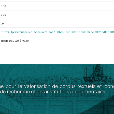
300
300
Loi
https://iiif.persee.fr/b0e2cf11-597c-427d-8ac7-68bcc0acf13b/e7f877d3-32ae-43c2-bd18-19
11 octobre 2024 à 16:30
ée pour la valorisation de corpus textuels et ic
de recherche et des institutions documentaires.