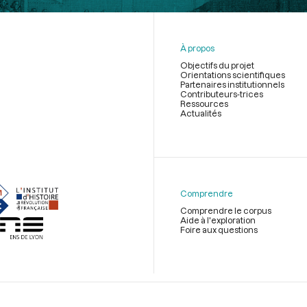
À propos
Objectifs du projet
Orientations scientifiques
Partenaires institutionnels
Contributeurs-trices
Ressources
Actualités
Menu
du
pied
de
Comprendre
page
Comprendre le corpus
Aide à l'exploration
Foire aux questions