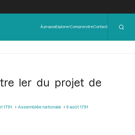
Rechercher
Menu
À propos
Explorer
Comprendre
Contact
de
l'en-
tête
re Ier du projet de
t 1791.
Assemblée nationale
9 août 1791