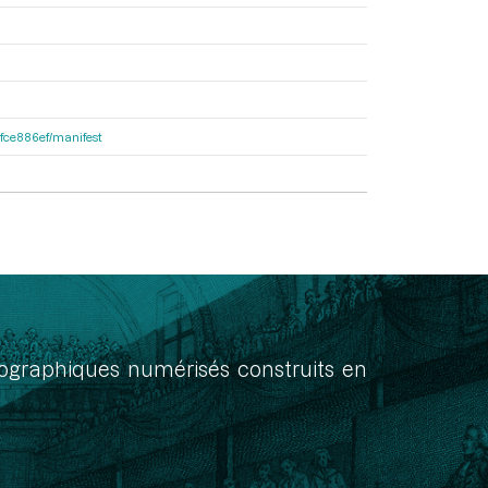
81fce886ef/manifest
onographiques numérisés construits en