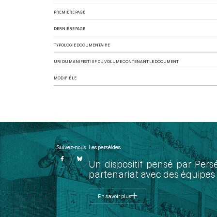
PREMIÈRE PAGE
DERNIÈRE PAGE
TYPOLOGIE DOCUMENTAIRE
URI DU MANIFEST IIIF DU VOLUME CONTENANT LE DOCUMENT
MODIFIÉ LE
Suivez-nous
Les perséides
Un dispositif pensé par Pers
partenariat avec des équipes 
En savoir plus