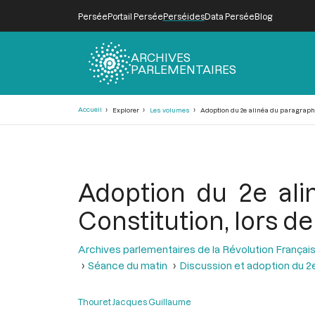
Persée
Portail Persée
Perséides
Data Persée
Blog
ARCHIVES
PARLEMENTAIRES
Fil
Accueil
Explorer
Les volumes
Adoption du 2e alinéa du paragraphe 3
d'Ariane
Adoption du 2e ali
Constitution, lors de
Archives parlementaires de la Révolution Françai
Séance du matin
Discussion et adoption du 2e
Thouret Jacques Guillaume