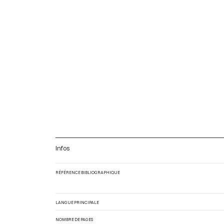
Infos
RÉFÉRENCE BIBLIOGRAPHIQUE
LANGUE PRINCIPALE
NOMBRE DE PAGES