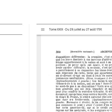
V
Tome XXIX - Du 29 juillet au 27 août 1791.
i
s
u
a
l
i
s
e
u
r
M
i
r
a
d
o