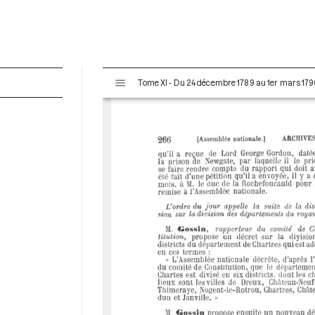
V
Tome XI - Du 24 décembre 1789 au 1er mars 179
i
s
u
a
l
i
s
e
u
r
M
i
r
a
d
o