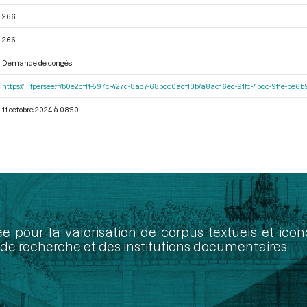
266
266
Demande de congés
https://iiif.persee.fr/b0e2cf11-597c-427d-8ac7-68bcc0acf13b/a8ac16ec-91fc-4bcc-9f1e-be
11 octobre 2024 à 08:50
ée pour la valorisation de corpus textuels et ic
de recherche et des institutions documentaires.