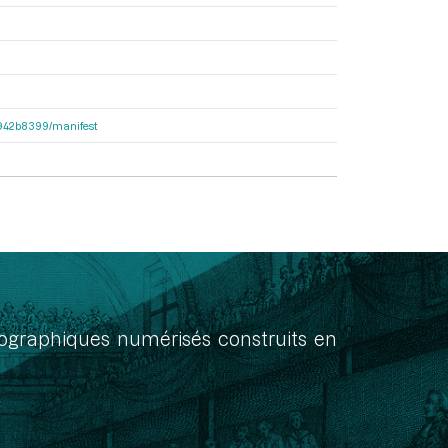
6b942b8399/manifest
onographiques numérisés construits en