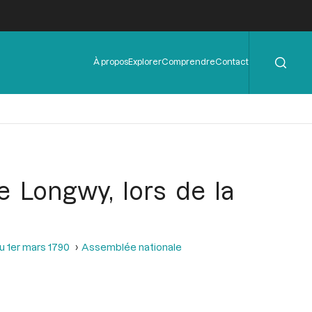
Rechercher
Menu
À propos
Explorer
Comprendre
Contact
de
l'en-
tête
 Longwy, lors de la
u 1er mars 1790
Assemblée nationale