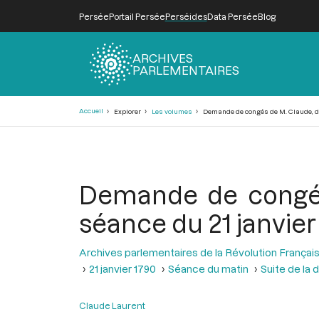
Persée
Portail Persée
Perséides
Data Persée
Blog
ARCHIVES
PARLEMENTAIRES
Fil
Accueil
Explorer
Les volumes
Demande de congés de M. Claude, dép
d'Ariane
Demande de congés 
séance du 21 janvier
Archives parlementaires de la Révolution Françai
21 janvier 1790
Séance du matin
Suite de la 
Claude Laurent