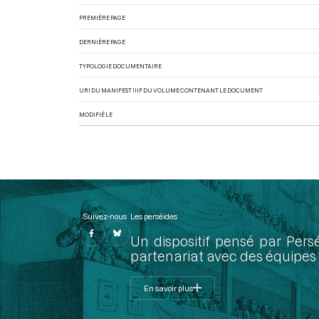
PREMIÈRE PAGE
DERNIÈRE PAGE
TYPOLOGIE DOCUMENTAIRE
URI DU MANIFEST IIIF DU VOLUME CONTENANT LE DOCUMENT
MODIFIÉ LE
Suivez-nous
Les perséides
Un dispositif pensé par Pers
partenariat avec des équipes 
En savoir plus