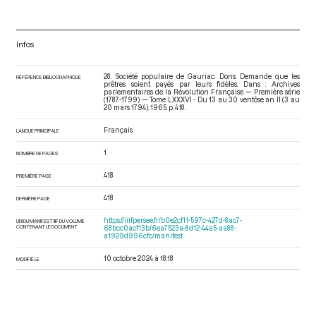
Infos
28. Société populaire de Gauriac. Dons. Demande que les
RÉFÉRENCE BIBLIOGRAPHIQUE
prêtres soient payés par leurs fidèles. Dans : Archives
parlementaires de la Révolution Française — Première série
(1787-1799) — Tome LXXXVI - Du 13 au 30 ventôse an II (3 au
20 mars 1794)
. 1965. p. 418.
Français
LANGUE PRINCIPALE
1
NOMBRE DE PAGES
418
PREMIÈRE PAGE
418
DERNIÈRE PAGE
https://iiif.persee.fr/b0e2cf11-597c-427d-8ac7-
URI DU MANIFEST IIIF DU VOLUME
CONTENANT LE DOCUMENT
68bcc0acf13b/6ea7523a-8d12-44a5-aa88-
a1929d996cfc/manifest
10 octobre 2024 à 18:18
MODIFIÉ LE