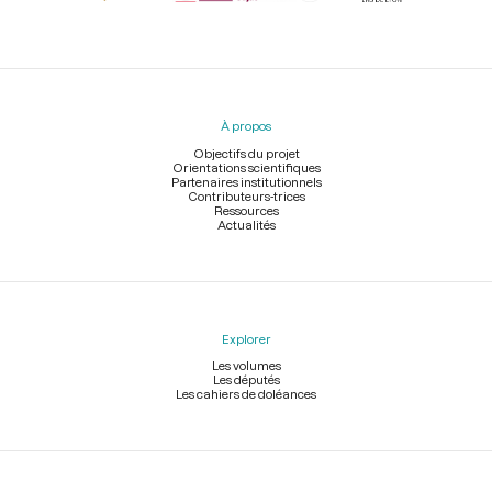
Menu
du
pied
À propos
de
page
Objectifs du projet
Orientations scientifiques
Partenaires institutionnels
Contributeurs-trices
Ressources
Actualités
Explorer
Les volumes
Les députés
Les cahiers de doléances