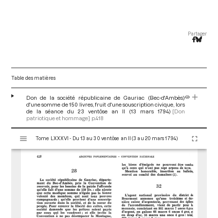
Partager
Table des matières
Don de la société républicaine de Gauriac (Bec-d'Ambès)
d'une somme de 150 livres, fruit d'une souscription civique, lors
de la séance du 23 ventôse an II (13 mars 1794)
[Don
patriotique et hommage]
p.418
V
Tome LXXXVI - Du 13 au 30 ventôse an II (3 au 20 mars 1794)
i
s
u
a
l
i
s
e
u