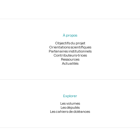
Menu
du
pied
À propos
de
page
Objectifs du projet
Orientations scientifiques
Partenaires institutionnels
Contributeurs-trices
Ressources
Actualités
Explorer
Les volumes
Les députés
Les cahiers de doléances