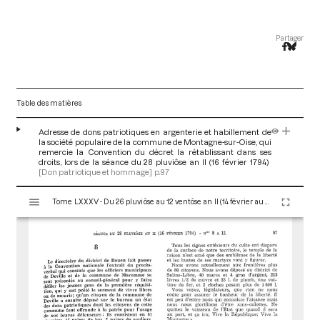
Partager
Table des matières
Adresse de dons patriotiques en argenterie et habillement de
la société populaire de la commune de Montagne-sur-Oise, qui
remercie la Convention du décret la rétablissant dans ses
droits, lors de la séance du 28 pluviôse an II (16 février 1794)
[Don patriotique et hommage]
p.97
V
Tome LXXXV - Du 26 pluviôse au 12 ventôse an II (14 février au 2 mars 1794)
i
s
u
a
l
i
s
e
u