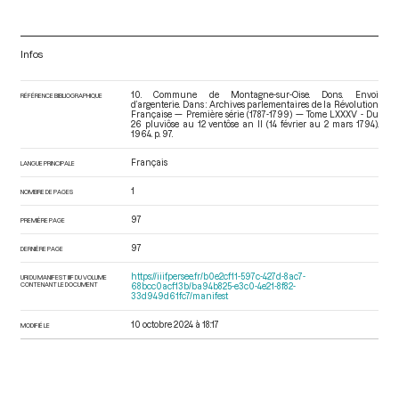
Infos
10. Commune de Montagne-sur-Oise. Dons. Envoi
RÉFÉRENCE BIBLIOGRAPHIQUE
d’argenterie. Dans : Archives parlementaires de la Révolution
Française — Première série (1787-1799) — Tome LXXXV - Du
26 pluviôse au 12 ventôse an II (14 février au 2 mars 1794)
.
1964. p. 97.
Français
LANGUE PRINCIPALE
1
NOMBRE DE PAGES
97
PREMIÈRE PAGE
97
DERNIÈRE PAGE
https://iiif.persee.fr/b0e2cf11-597c-427d-8ac7-
URI DU MANIFEST IIIF DU VOLUME
CONTENANT LE DOCUMENT
68bcc0acf13b/ba94b825-e3c0-4e21-8f82-
33d949d61fc7/manifest
10 octobre 2024 à 18:17
MODIFIÉ LE