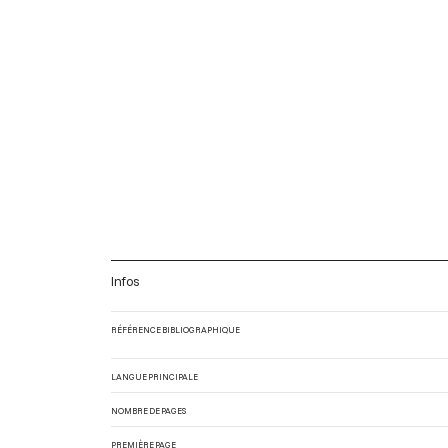
Infos
RÉFÉRENCE BIBLIOGRAPHIQUE
LANGUE PRINCIPALE
NOMBRE DE PAGES
PREMIÈRE PAGE