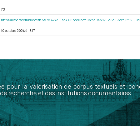
73
https://iiif.persee.fr/b0e2cf11-597c-427d-8ac7-68bcc0acf13b/ba94b825-e3c0-4e21-8f82-3
10 octobre 2024 à 18:17
ée pour la valorisation de corpus textuels et ic
de recherche et des institutions documentaires.