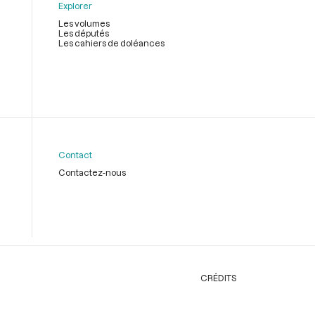
Explorer
Les volumes
Les députés
Les cahiers de doléances
Contact
Contactez-nous
CRÉDITS