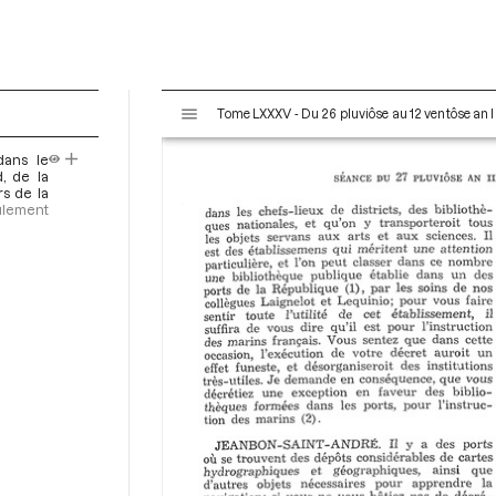
V
Tome LXXXV - Du 26 pluviôse au 12 ventôse an II
i
s
dans le
u
, de la
a
rs de la
ulement
l
i
s
e
u
r
M
i
r
a
d
o