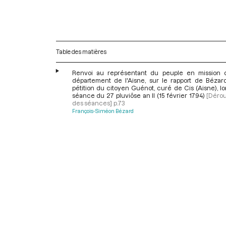
Table des matières
Renvoi au représentant du peuple en mission 
département de l'Aisne, sur le rapport de Bézard
pétition du citoyen Guénot, curé de Cis (Aisne), lo
séance du 27 pluviôse an II (15 février 1794)
[Déro
des séances]
p.73
François-Siméon Bézard