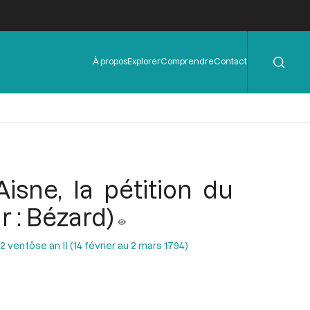
Rechercher
Menu
À propos
Explorer
Comprendre
Contact
de
l'en-
tête
isne, la pétition du
 : Bézard)
ventôse an II (14 février au 2 mars 1794)