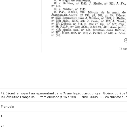
75 sur
49. Décret renvoyant au représentant dans l’Aisne, la pétition du citoyen Guénot, curé de
la Révolution Française — Première série (1787-1799) — Tome LXXXV - Du 26 pluviôse au 12 
Français
1
73