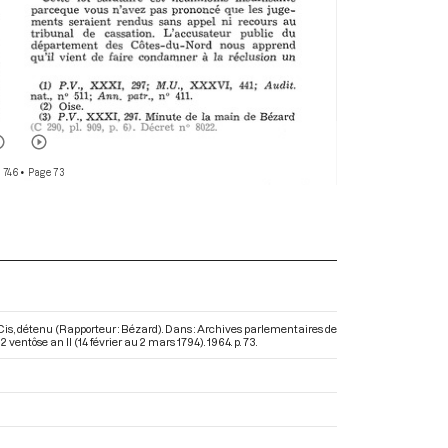
 746
• Page 73
 Cis, détenu (Rapporteur : Bézard). Dans : Archives parlementaires de
ventôse an II (14 février au 2 mars 1794)
. 1964. p. 73.