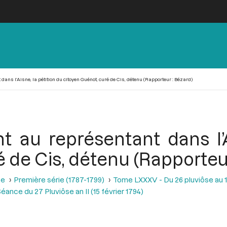
dans l’Aisne, la pétition du citoyen Guénot, curé de Cis, détenu (Rapporteur : Bézard)
t au représentant dans l’A
 de Cis, détenu (Rapporteur
se
Première série (1787-1799)
Tome LXXXV - Du 26 pluviôse au 12 
éance du 27 Pluviôse an II (15 février 1794)