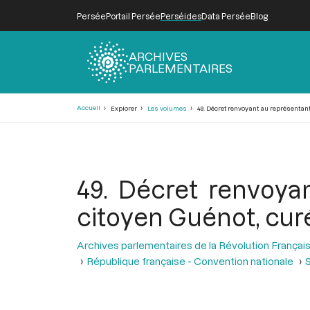
Persée
Portail Persée
Perséides
Data Persée
Blog
ARCHIVES
PARLEMENTAIRES
Fil
Accueil
Explorer
Les volumes
49. Décret renvoyant au représentant 
d'Ariane
49. Décret renvoyan
citoyen Guénot, curé
Archives parlementaires de la Révolution Françai
République française - Convention nationale
S