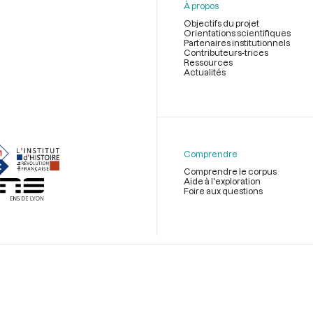
À propos
Objectifs du projet
Orientations scientifiques
Partenaires institutionnels
Contributeurs-trices
Ressources
Actualités
Menu
du
pied
de
Comprendre
page
Comprendre le corpus
Aide à l'exploration
Foire aux questions