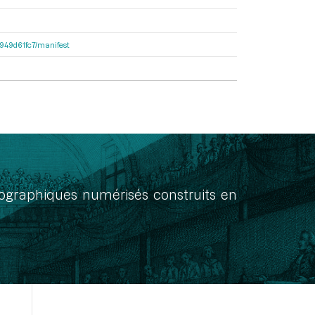
3d949d61fc7/manifest
onographiques numérisés construits en