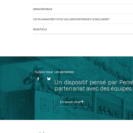
DERNIÈRE PAGE
URI DU MANIFEST IIIF DU VOLUME CONTENANT LE DOCUMENT
MODIFIÉ LE
Suivez-nous
Les perséides
Un dispositif pensé par Pers
partenariat avec des équipes 
En savoir plus