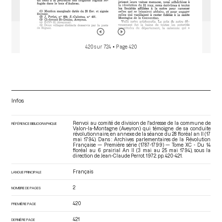
420 sur 724
• Page 420
Infos
Renvoi au comité de division de l'adresse de la commune de
RÉFÉRENCE BIBLIOGRAPHIQUE
Valon-la-Montagne (Aveyron) qui témoigne de sa conduite
révolutionnaire, en annexe de la séance du 28 floréal an II (17
mai 1794). Dans : Archives parlementaires de la Révolution
Française — Première série (1787-1799) — Tome XC - Du 14
floréal au 6 prairial An II (3 mai au 25 mai 1794)
, sous la
direction de Jean-Claude Perrot. 1972. pp. 420-421.
Français
LANGUE PRINCIPALE
2
NOMBRE DE PAGES
420
PREMIÈRE PAGE
421
DERNIÈRE PAGE