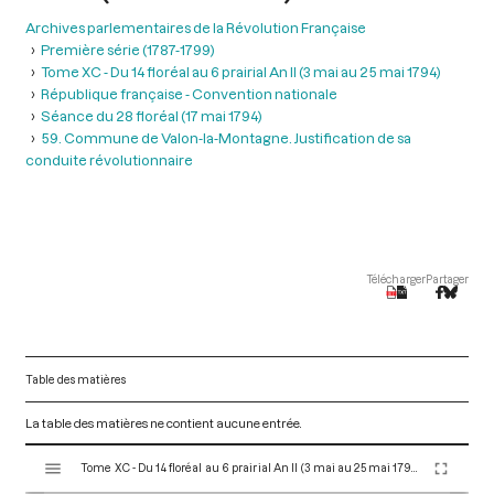
Archives parlementaires de la Révolution Française
Première série (1787-1799)
Tome XC - Du 14 floréal au 6 prairial An II (3 mai au 25 mai 1794)
République française - Convention nationale
Séance du 28 floréal (17 mai 1794)
59. Commune de Valon-la-Montagne. Justification de sa
conduite révolutionnaire
Télécharger
Partager
Table des matières
La table des matières ne contient aucune entrée.
V
Tome XC - Du 14 floréal au 6 prairial An II (3 mai au 25 mai 1794)
i