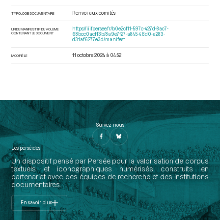
Renvoi aux comités
TYPOLOGIE DOCUMENTAIRE
https://iiif.persee.fr/b0e2cf11-597c-427d-8ac7-
URI DU MANIFEST IIIF DU VOLUME
CONTENANT LE DOCUMENT
68bcc0acf13b/8a9e7f27-a845-46d0-a283-
d31af6277e3d/manifest
11 octobre 2024 à 04:52
MODIFIÉ LE
Suivez-nous
Les perséides
Un dispositif pensé par Persée pour la valorisation de corpus
textuels et iconographiques numérisés construits en
partenariat avec des équipes de recherche et des institutions
documentaires.
En savoir plus