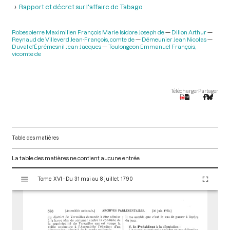
Rapport et décret sur l'affaire de Tabago
Robespierre Maximilien François Marie Isidore Joseph de
Dillon Arthur
Reynaud de Villeverd Jean-François, comte de
Démeunier Jean Nicolas
Duval d'Éprémesnil Jean-Jacques
Toulongeon Emmanuel François,
vicomte de
Télécharger
Partager
Table des matières
La table des matières ne contient aucune entrée.
V
Tome XVI - Du 31 mai au 8 juillet 1790
i
s
u
a
l