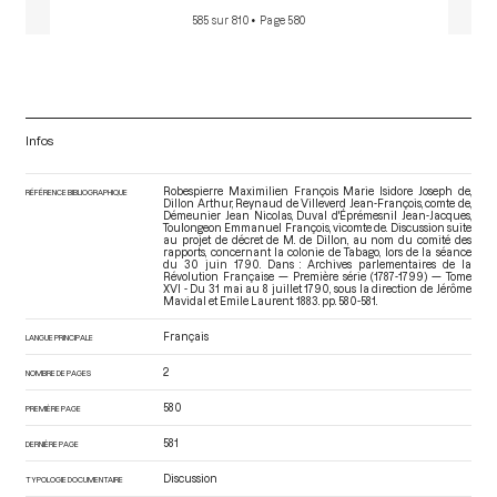
585 sur 810
• Page 580
Infos
Robespierre Maximilien François Marie Isidore Joseph de,
RÉFÉRENCE BIBLIOGRAPHIQUE
Dillon Arthur, Reynaud de Villeverd Jean-François, comte de,
Démeunier Jean Nicolas, Duval d'Éprémesnil Jean-Jacques,
Toulongeon Emmanuel François, vicomte de. Discussion suite
au projet de décret de M. de Dillon, au nom du comité des
rapports, concernant la colonie de Tabago, lors de la séance
du 30 juin 1790. Dans : Archives parlementaires de la
Révolution Française — Première série (1787-1799) — Tome
XVI - Du 31 mai au 8 juillet 1790
, sous la direction de Jérôme
Mavidal et Emile Laurent. 1883. pp. 580-581.
Français
LANGUE PRINCIPALE
2
NOMBRE DE PAGES
580
PREMIÈRE PAGE
581
DERNIÈRE PAGE
Discussion
TYPOLOGIE DOCUMENTAIRE