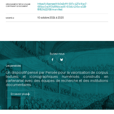
https://iiif.persee.fr/b0e2cf11-597c-427d-8ac7-
URI DU MANIFEST IIIF DU VOLUME
CONTENANT LE DOCUMENT
68bcc0acf13b/8fdccad6-60d4-436a-a328-
f8f821d22158/manifest
10 octobre 2024 à 23:20
MODIFIÉ LE
Suivez-nous
Les perséides
Un dispositif pensé par Persée pour la valorisation de corpus
textuels et iconographiques numérisés construits en
partenariat avec des équipes de recherche et des institutions
documentaires.
En savoir plus