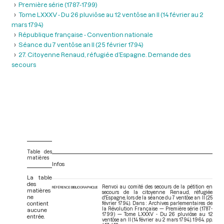
Première série (1787-1799)
Tome LXXXV - Du 26 pluviôse au 12 ventôse an II (14 février au 2
mars 1794)
République française - Convention nationale
Séance du 7 ventôse an II (25 février 1794)
27. Citoyenne Renaud, réfugiée d’Espagne. Demande des
secours
Table des
matières
Infos
La table
des
Renvoi au comité des secours de la pétition en
RÉFÉRENCE BIBLIOGRAPHIQUE
matières
secours de la citoyenne Renaud, réfugiée
ne
d'Espagne, lors de la séance du 7 ventôse an II (25
contient
février 1794). Dans : Archives parlementaires de
la Révolution Française — Première série (1787-
aucune
1799) — Tome LXXXV - Du 26 pluviôse au 12
entrée.
ventôse an II (14 février au 2 mars 1794)
. 1964. pp.