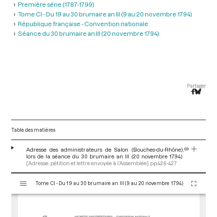
Première série (1787-1799)
Tome CI - Du 19 au 30 brumaire an III (9 au 20 novembre 1794)
République française - Convention nationale
Séance du 30 brumaire an III (20 novembre 1794)
Partager
Table des matières
Adresse des administrateurs de Salon (Bouches-du-Rhône),
lors de la séance du 30 brumaire an III (20 novembre 1794)
[Adresse, pétition et lettre envoyée à l’Assemblée]
pp.426-427
V
Tome CI - Du 19 au 30 brumaire an III (9 au 20 novembre 1794)
i
s
u
a