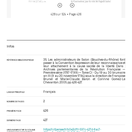
428 sur 524
• Page 426
Infos
35. Les administrateurs de Salon (Bouches-du-Rhône) font
RÉFÉRENCE BIBLIOGRAPHIQUE
passer à la Convention l’expression de leur reconnaissance et
leur attachement à la cause sacrée de la liberté. Dans :
Archives parlementaires de la Révolution Française —
Première série (1787-1799) — Tome CI - Du 19 au 30 brumaire
an III (9 au 20 novembre 1794)
, sous la direction de Françoise
Brunel et Marie-Claude Baron et Corinne Gomez-Le
Chevanton. 2005. pp. 426-427.
Français
LANGUE PRINCIPALE
2
NOMBRE DE PAGES
426
PREMIÈRE PAGE
427
DERNIÈRE PAGE
https://iiif.persee.fr/b0e2cf11-597c-427d-8ac7-
URI DU MANIFEST IIIF DU VOLUME
CONTENANT LE DOCUMENT