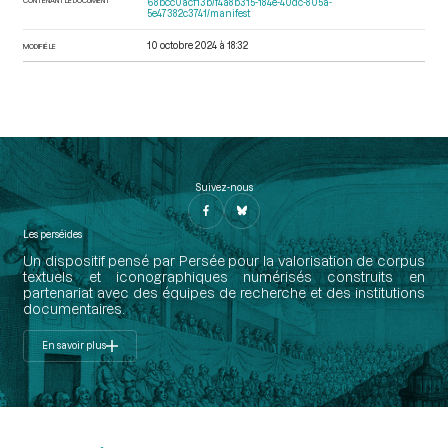
68bcc0acf13b/f4a8b315-184e-40dc-805a-
5e47382c3741/manifest
10 octobre 2024 à 18:32
MODIFIÉ LE
Suivez-nous
Les perséides
Un dispositif pensé par Persée pour la valorisation de corpus
textuels et iconographiques numérisés construits en
partenariat avec des équipes de recherche et des institutions
documentaires.
En savoir plus