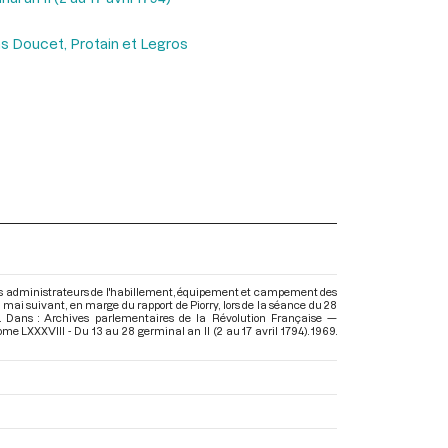
ns Doucet, Protain et Legros
des administrateurs de l'habillement, équipement et campement des
6 mai suivant, en marge du rapport de Piorry, lors de la séance du 28
). Dans : Archives parlementaires de la Révolution Française —
me LXXXVIII - Du 13 au 28 germinal an II (2 au 17 avril 1794)
. 1969.