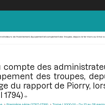
nistrateurs de l'habillement, équipement et campement des troupes, depuis le 1er mars au 6 mai sui
du compte des administrate
ement des troupes, depu
e du rapport de Piorry, lo
l 1794)
se
Première série (1787-1799)
Tome LXXXVIII - Du 13 au 28 germina