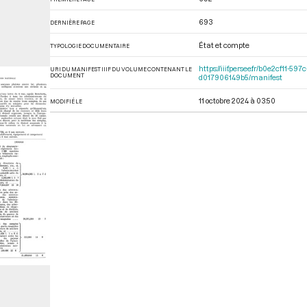
693
DERNIÈRE PAGE
État et compte
TYPOLOGIE DOCUMENTAIRE
https://iiif.persee.fr/b0e2cf11-
URI DU MANIFEST IIIF DU VOLUME CONTENANT LE
DOCUMENT
d017906149b5/manifest
11 octobre 2024 à 03:50
MODIFIÉ LE