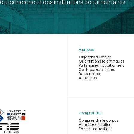
de recherche et des institutions documentaires.
À propos
Objectifs du projet
Orientations scientifiques
Partenaires institutionnels
Contributeurs-trices
Ressources
Actualités
Menu
du
pied
de
Comprendre
page
Comprendre le corpus
Aide à l'exploration
Foire aux questions