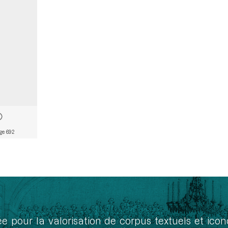
ge 692
ée pour la valorisation de corpus textuels et ic