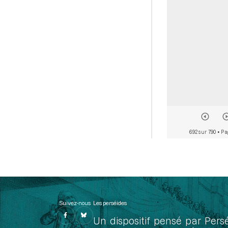
692 sur 790
• Pa
Suivez-nous
Les perséides
Un dispositif pensé par Pers