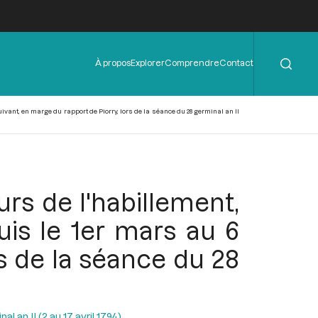
Rechercher
Menu
À propos
Explorer
Comprendre
Contact
de
l'en-
tête
vant, en marge du rapport de Piorry, lors de la séance du 28 germinal an II
urs de l'habillement,
is le 1er mars au 6
rs de la séance du 28
l an II (2 au 17 avril 1794)