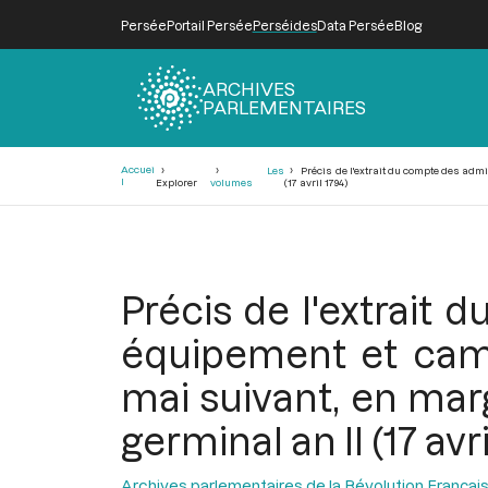
Persée
Portail Persée
Perséides
Data Persée
Blog
ARCHIVES
PARLEMENTAIRES
Fil
Accuei
Les
Précis de l'extrait du compte des admi
d'Ariane
l
Explorer
volumes
(17 avril 1794)
Précis de l'extrait 
équipement et camp
mai suivant, en marg
germinal an II (17 avri
Archives parlementaires de la Révolution Françai