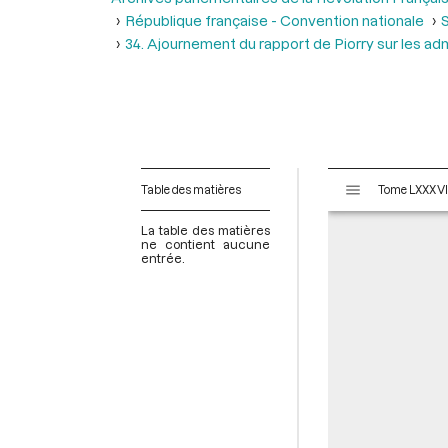
République française - Convention nationale
S
34. Ajournement du rapport de Piorry sur les adm
V
Table des matières
i
s
La table des matières
u
ne contient aucune
entrée.
a
l
i
s
e
u
r
M
i