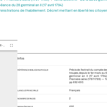
éance du 28 germinal an Il (17 avril 1794)
inistrations de l’habillement. Décret mettant en liberté les citoye
Tome LXXXVIII - Du 13 au 28 germinal an II (2 au 17 avril 1794)
Infos
Précis de l'extrait du compte 
RÉFÉRENCE BIBLIOGRAPHIQUE
troupes, depuis le 1er mars au 
germinal an II (17 avril 1794
Première série (1787-1799) — To
pp. 692-693.
Français
LANGUE PRINCIPALE
2
NOMBRE DE PAGES
692
PREMIÈRE PAGE