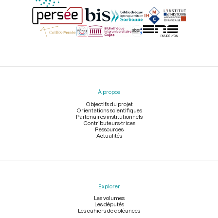
Menu
du
pied
À propos
de
page
Objectifs du projet
Orientations scientifiques
Partenaires institutionnels
Contributeurs-trices
Ressources
Actualités
Explorer
Les volumes
Les députés
Les cahiers de doléances