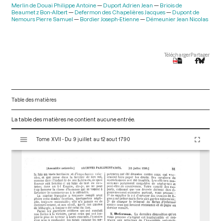
Merlin de Douai Philippe Antoine
Duport Adrien Jean
Briois de
Beaumetz Bon-Albert
Defermon des Chapelières Jacques
Dupont de
Nemours Pierre Samuel
Bordier Joseph-Etienne
Démeunier Jean Nicolas
Télécharger
Partager
Table des matières
La table des matières ne contient aucune entrée.
V
Tome XVII - Du 9 juillet au 12 aout 1790
i
s
u
a
l
i
s
e
u