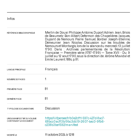
Infos
Merlin de Douai Philippe Antoine, Duport Adrien Jean, Briois
RÉFÉRENCE BIBLIOGRAPHIQUE
de Beaumetz Bon-Albert, Defermon des Chapelières Jacques,
Dupont de Nemours Pierre Samuel, Bordier Joseph-Etienne,
Démeunier Jean Nicolas. Discussion sur les troubles de
Nemours et Montargis, lors de la séance du mercredi 13 juillet
1790. Dans : Archives parlementaires de la Révolution
Française — Première série (1787-1799) — Tome XVII - Du 9
juillet au 12 aout 1790
, sous la direction de Jérôme Mavidal et
Emile Laurent. 1884. p. 81.
Français
LANGUE PRINCIPALE
1
NOMBRE DE PAGES
81
PREMIÈRE PAGE
81
DERNIÈRE PAGE
Discussion
TYPOLOGIE DOCUMENTAIRE
https://iiif.persee.fr/b0e2cf11-597c-427d-8ac7-
URI DU MANIFEST IIIF DU VOLUME
CONTENANT LE DOCUMENT
68bcc0acf13b/9bc3d419-2607-4ec0-9fb6-
c238b3be1592/manifest
11 octobre 2024 à 12:18
MODIFIÉ LE