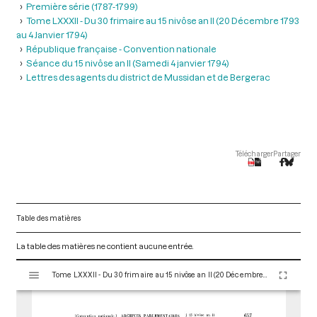
Première série (1787-1799)
Tome LXXXII - Du 30 frimaire au 15 nivôse an II (20 Décembre 1793
au 4 Janvier 1794)
République française - Convention nationale
Séance du 15 nivôse an II (Samedi 4 janvier 1794)
Lettres des agents du district de Mussidan et de Bergerac
Télécharger
Partager
Table des matières
La table des matières ne contient aucune entrée.
V
Tome LXXXII - Du 30 frimaire au 15 nivôse an II (20 Décembre 1793 au 4 Janvier 1794)
i
s
u