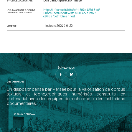
Don patriotique et hommage
TYPOLOGIE DOCUMENTAIRE
https://iiif.persee.fr/b0e2cf11-597c-427d-8ac7-
URI DU MANIFEST IIIF DU VOLUME
CONTENANT LE DOCUMENT
68bcc0acf13b/fdf849fc-c614-4e7a-b977-
c97697ce511c/manifest
11 octobre 2024 à 01:22
MODIFIÉ LE
Suivez-nous
Les perséides
Un dispositif pensé par Persée pour la valorisation de corpus
textuels et iconographiques numérisés construits en
partenariat avec des équipes de recherche et des institutions
documentaires.
En savoir plus