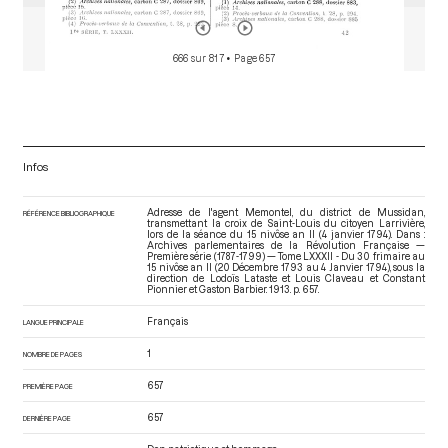
666 sur 817
• Page 657
Infos
Adresse de l'agent Memontel, du district de Mussidan,
RÉFÉRENCE BIBLIOGRAPHIQUE
transmettant la croix de Saint-Louis du citoyen Larrivière,
lors de la séance du 15 nivôse an II (4 janvier 1794). Dans :
Archives parlementaires de la Révolution Française —
Première série (1787-1799) — Tome LXXXII - Du 30 frimaire au
15 nivôse an II (20 Décembre 1793 au 4 Janvier 1794)
, sous la
direction de Lodoïs Lataste et Louis Claveau et Constant
Pionnier et Gaston Barbier. 1913. p. 657.
Français
LANGUE PRINCIPALE
1
NOMBRE DE PAGES
657
PREMIÈRE PAGE
657
DERNIÈRE PAGE