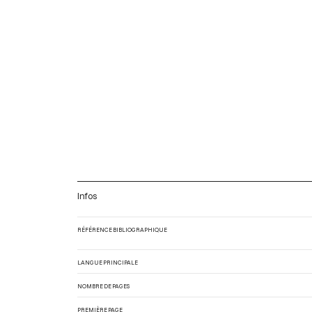
Infos
RÉFÉRENCE BIBLIOGRAPHIQUE
LANGUE PRINCIPALE
NOMBRE DE PAGES
PREMIÈRE PAGE