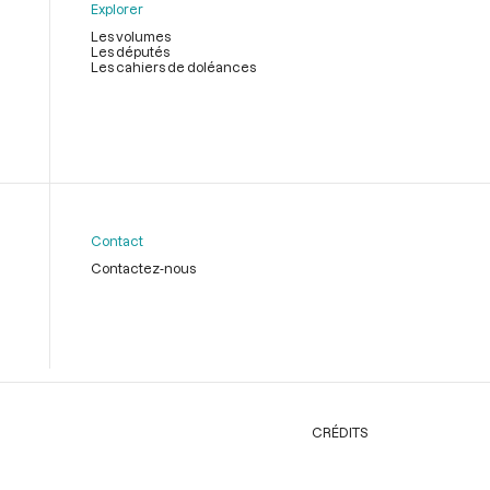
Explorer
Les volumes
Les députés
Les cahiers de doléances
Contact
Contactez-nous
CRÉDITS