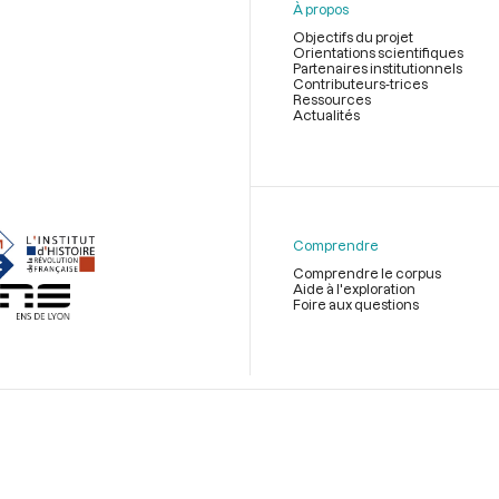
À propos
Objectifs du projet
Orientations scientifiques
Partenaires institutionnels
Contributeurs-trices
Ressources
Actualités
Menu
du
pied
de
Comprendre
page
Comprendre le corpus
Aide à l'exploration
Foire aux questions