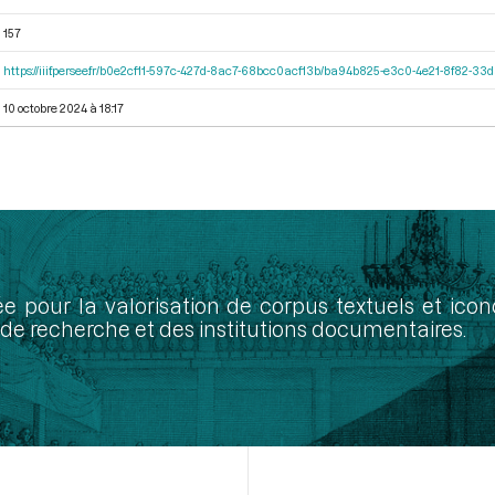
157
https://iiif.persee.fr/b0e2cf11-597c-427d-8ac7-68bcc0acf13b/ba94b825-e3c0-4e21-8f82-3
10 octobre 2024 à 18:17
ée pour la valorisation de corpus textuels et ic
de recherche et des institutions documentaires.