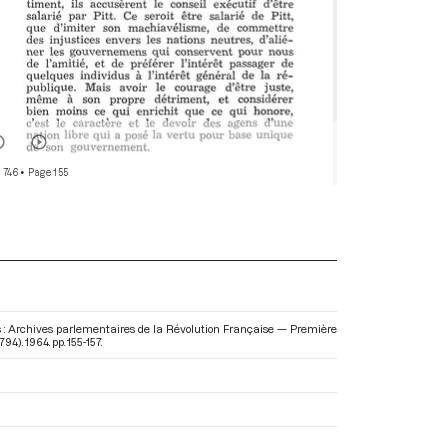
 746
• Page 155
s : Archives parlementaires de la Révolution Française — Première
1794)
. 1964. pp. 155-157.