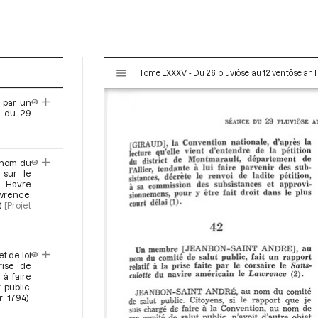
V
Tome LXXXV - Du 26 pluviôse au 12 ventôse an II
i
s
 par un
u
e du 29
a
l
i
u nom du
s
 sur le
e
u Havre
wrence,
u
)
[Projet
r
M
i
t de loi
r
rise de
a
à faire
d
 public,
r 1794)
o