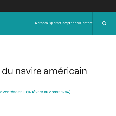
Rechercher
Menu
À propos
Explorer
Comprendre
Contact
de
l'en-
tête
e du navire américain
ventôse an II (14 février au 2 mars 1794)