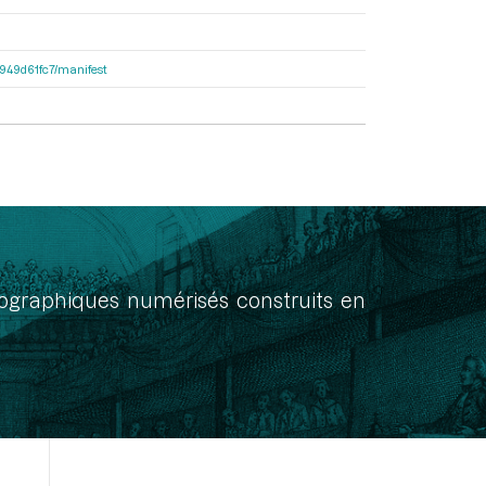
3d949d61fc7/manifest
onographiques numérisés construits en