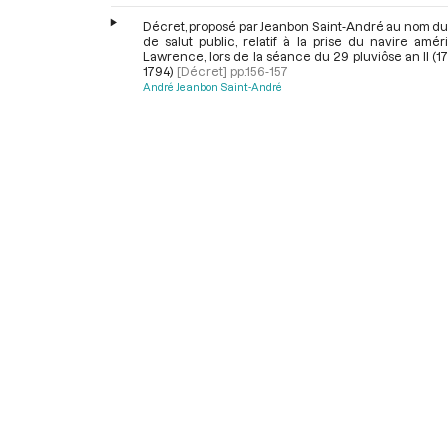
Décret, proposé par Jeanbon Saint-André au nom du
de salut public, relatif à la prise du navire amér
Lawrence, lors de la séance du 29 pluviôse an II (17
1794)
[Décret]
pp.156-157
André Jeanbon Saint-André