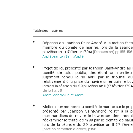
Table des matières
Réponse de Jeanbon Saint-André, à la motion faite
membre du comité de marine, lors de la séanc
pluviôse an II (17 février 1794)
[Discussion]
pp.155-156
André Jeanbon Saint-André
Projet de loi, présenté par Jeanbon Saint-André a
comité de salut public, décrétant un non-lieu
jugement rendu le 10 avril par le tribunal d
relativement à la prise du navire américain le La
lors de la séance du 29 pluviôse an II (17 février 1794
de loi]
p.156
André Jeanbon Saint-André
Motion d'un membre du comité de marine sur le proje
présenté par Jeanbon Saint-André relatif à la p
marchandises du navire le Lawrence, demandant 
réexaminer le traité de 1788 par le comité de salut
lors de la séance du 29 pluviôse an II (17 févrie
[Motion et motion d'ordre]
p.156