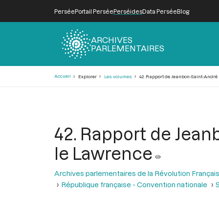
Persée
Portail Persée
Perséides
Data Persée
Blog
ARCHIVES
PARLEMENTAIRES
Fil
Accueil
Explorer
Les volumes
42. Rapport de Jeanbon-Saint-André 
d'Ariane
42. Rapport de Jeanb
le Lawrence
Archives parlementaires de la Révolution Françai
République française - Convention nationale
S