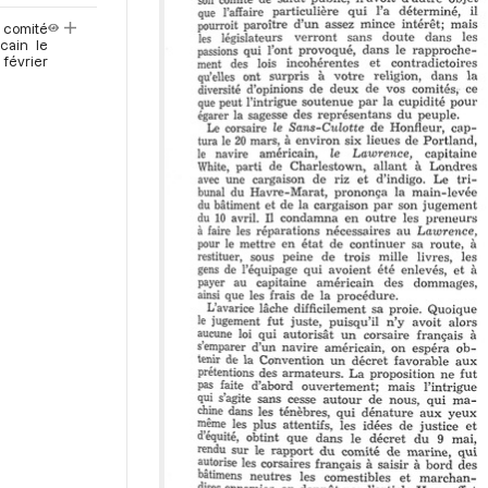
r
 comité
icain le
 février