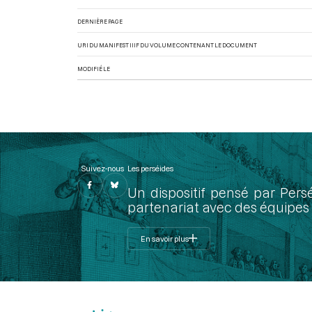
DERNIÈRE PAGE
URI DU MANIFEST IIIF DU VOLUME CONTENANT LE DOCUMENT
MODIFIÉ LE
Suivez-nous
Les perséides
Un dispositif pensé par Pers
partenariat avec des équipes 
En savoir plus