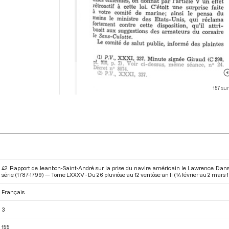
157 sur
42. Rapport de Jeanbon-Saint-André sur la prise du navire américain le Lawrence. Dan
série (1787-1799) — Tome LXXXV - Du 26 pluviôse au 12 ventôse an II (14 février au 2 mars 
Français
3
155