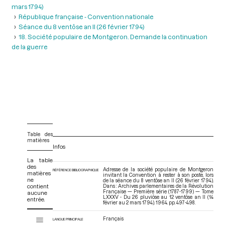
mars 1794)
République française - Convention nationale
Séance du 8 ventôse an II (26 février 1794)
18. Société populaire de Montgeron. Demande la continuation
de la guerre
Table des
matières
Infos
La table
des
Adresse de la société populaire de Montgeron
RÉFÉRENCE BIBLIOGRAPHIQUE
matières
invitant la Convention à rester à son poste, lors
ne
de la séance du 8 ventôse an II (26 février 1794).
contient
Dans : Archives parlementaires de la Révolution
Française — Première série (1787-1799) — Tome
aucune
LXXXV - Du 26 pluviôse au 12 ventôse an II (14
entrée.
février au 2 mars 1794)
. 1964. pp. 497-498.
V
Français
Tome LXXXV - Du 26 pluviôse au 12 ventôse an II (14 février au 2 mars 17
LANGUE PRINCIPALE
i