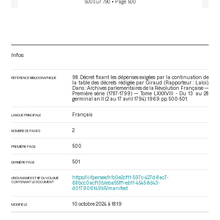
500 sur 790
• Page 500
Infos
98. Décret fixant les dépenses exigées par la continuation de
RÉFÉRENCE BIBLIOGRAPHIQUE
la table des décrets rédigée par Giraud (Rapporteur : Laloi).
Dans : Archives parlementaires de la Révolution Française —
Première série (1787-1799) — Tome LXXXVIII - Du 13 au 28
germinal an II (2 au 17 avril 1794)
. 1969. pp. 500-501.
Français
LANGUE PRINCIPALE
2
NOMBRE DE PAGES
500
PREMIÈRE PAGE
501
DERNIÈRE PAGE
https://iiif.persee.fr/b0e2cf11-597c-427d-8ac7-
URI DU MANIFEST IIIF DU VOLUME
CONTENANT LE DOCUMENT
68bcc0acf13b/eba55ff1-eb11-4545-8d43-
d017906149b5/manifest
10 octobre 2024 à 18:19
MODIFIÉ LE