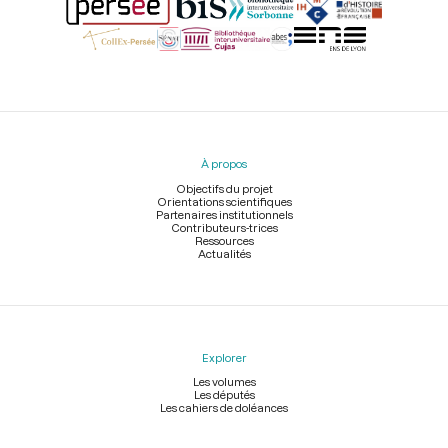
Menu
du
pied
À propos
de
page
Objectifs du projet
Orientations scientifiques
Partenaires institutionnels
Contributeurs-trices
Ressources
Actualités
Explorer
Les volumes
Les députés
Les cahiers de doléances