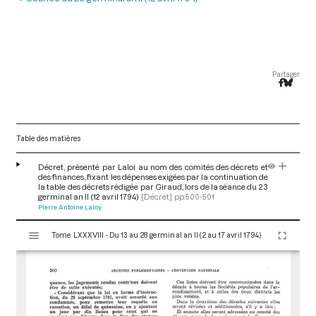
Partager
Table des matières
Décret, présenté par Laloi au nom des comités des décrets et
des finances, fixant les dépenses exigées par la continuation de
la table des décrets rédigée par Giraud, lors de la séance du 23
germinal an II (12 avril 1794)
[Décret]
pp.500-501
Pierre Antoine Laloy
V
Tome LXXXVIII - Du 13 au 28 germinal an II (2 au 17 avril 1794)
i
s
u
a
l
i