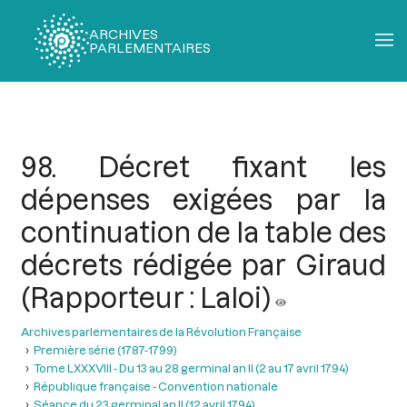
ARCHIVES
PARLEMENTAIRES
Fil
d'Ariane
98. Décret fixant les
dépenses exigées par la
continuation de la table des
décrets rédigée par Giraud
(Rapporteur : Laloi)
Archives parlementaires de la Révolution Française
Première série (1787-1799)
Tome LXXXVIII - Du 13 au 28 germinal an II (2 au 17 avril 1794)
République française - Convention nationale
Séance du 23 germinal an II (12 avril 1794)