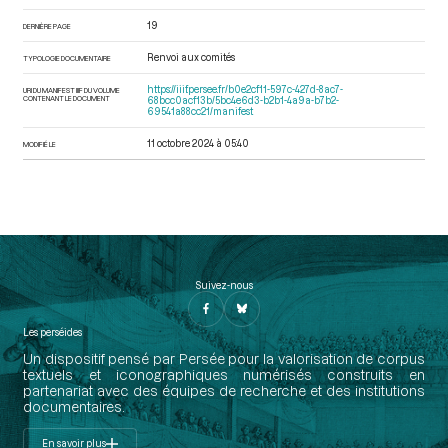
19
DERNIÈRE PAGE
Renvoi aux comités
TYPOLOGIE DOCUMENTAIRE
https://iiif.persee.fr/b0e2cf11-597c-427d-8ac7-
URI DU MANIFEST IIIF DU VOLUME
CONTENANT LE DOCUMENT
68bcc0acf13b/5bc4e6d3-b2b1-4a9a-b7b2-
69541a88cc21/manifest
11 octobre 2024 à 05:40
MODIFIÉ LE
Suivez-nous
Les perséides
Un dispositif pensé par Persée pour la valorisation de corpus
textuels et iconographiques numérisés construits en
partenariat avec des équipes de recherche et des institutions
documentaires.
En savoir plus