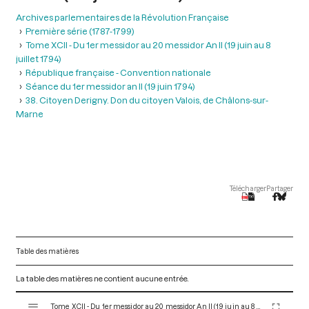
Archives parlementaires de la Révolution Française
Première série (1787-1799)
Tome XCII - Du 1er messidor au 20 messidor An II (19 juin au 8
juillet 1794)
République française - Convention nationale
Séance du 1er messidor an II (19 juin 1794)
38. Citoyen Derigny. Don du citoyen Valois, de Châlons-sur-
Marne
Télécharger
Partager
Table des matières
La table des matières ne contient aucune entrée.
V
Tome XCII - Du 1er messidor au 20 messidor An II (19 juin au 8 juillet 1794)