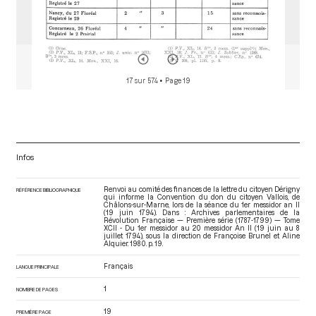
17 sur 574
• Page 19
Infos
Renvoi au comité des finances de la lettre du citoyen Dérigny
RÉFÉRENCE BIBLIOGRAPHIQUE
qui informe la Convention du don du citoyen Vallois, de
Châlons-sur-Marne, lors de la séance du 1er messidor an II
(19 juin 1794). Dans : Archives parlementaires de la
Révolution Française — Première série (1787-1799) — Tome
XCII - Du 1er messidor au 20 messidor An II (19 juin au 8
juillet 1794)
, sous la direction de Françoise Brunel et Aline
Alquier. 1980. p. 19.
Français
LANGUE PRINCIPALE
1
NOMBRE DE PAGES
19
PREMIÈRE PAGE