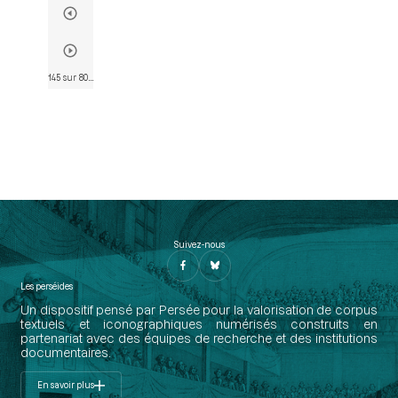
145 sur 802
• Page 133
Suivez-nous
Les perséides
Un dispositif pensé par Persée pour la valorisation de corpus
textuels et iconographiques numérisés construits en
partenariat avec des équipes de recherche et des institutions
documentaires.
En savoir plus