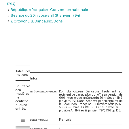
1794)
République française - Convention nationale
Séance du 20 nivôse an II (9 janvier 1794)
7. Citoyen J. B. Dancause. Dons
Table des
matières
Infos
La table
des
Don du citoyen Dancause, lieutenant au
RÉFÉRENCE BIBLIOGRAPHIQUE
matières
régiment de Languedoc, qui offre sa pension de
ne
600 livres, lors de la séance du 20 nivôse an II (9
contient
janvier 1794). Dans : Archives parlementaires de
la Révolution Française — Première série (1787-
aucune
1799) — Tome LXXXIII - Du 16 nivôse au 8
entrée.
pluviôse An II (5 au 27 janvier 1794)
. 1961. p. 133.
V
Français
Tome LXXXIII - Du 16 nivôse au 8 pluviôse An II (5 au 27 janvier 1794)
LANGUE PRINCIPALE
i
s
1
NOMBRE DE PAGES