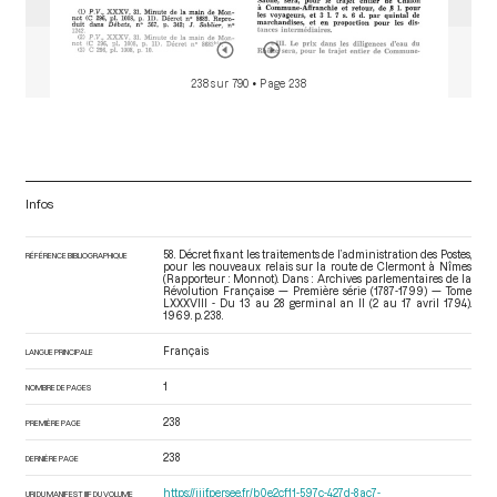
238 sur 790
• Page 238
Infos
58. Décret fixant les traitements de l’administration des Postes,
RÉFÉRENCE BIBLIOGRAPHIQUE
pour les nouveaux relais sur la route de Clermont à Nîmes
(Rapporteur : Monnot). Dans : Archives parlementaires de la
Révolution Française — Première série (1787-1799) — Tome
LXXXVIII - Du 13 au 28 germinal an II (2 au 17 avril 1794)
.
1969. p. 238.
Français
LANGUE PRINCIPALE
1
NOMBRE DE PAGES
238
PREMIÈRE PAGE
238
DERNIÈRE PAGE
https://iiif.persee.fr/b0e2cf11-597c-427d-8ac7-
URI DU MANIFEST IIIF DU VOLUME