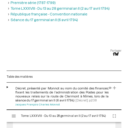
Première série (1787-1799)
Tome LXXXVIII - Du 13 au 28 germinal an II (2 au 17 avril 1794)
République française - Convention nationale
Séance du 17 germinal an II (6 avril 1794)
Partager
Table des matières
Décret, présenté par Monnot au nom du comité des finances,
fixant les traitements de l’administration des Postes pour les
nouveaux relais sur la route de Clermont à Nîmes, lors de la
séance du 17 germinal an II (6 avril 1794)
[Décret]
p.238
Jacques François Charles Monnot
V
Tome LXXXVIII - Du 13 au 28 germinal an II (2 au 17 avril 1794)
i
s