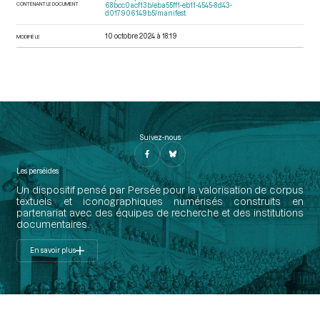
CONTENANT LE DOCUMENT
68bcc0acf13b/eba55ff1-eb11-4545-8d43-
d017906149b5/manifest
10 octobre 2024 à 18:19
MODIFIÉ LE
Suivez-nous
Les perséides
Un dispositif pensé par Persée pour la valorisation de corpus
textuels et iconographiques numérisés construits en
partenariat avec des équipes de recherche et des institutions
documentaires.
En savoir plus