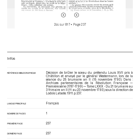
244 sur 817
• Page 237
Infos
Décision de brûler le sceau du prétendu Louis XVII pris à
RÉFÉRENCE BIBLIOGRAPHIQUE
Châtillon et envoyé par le général Westermann, lors de la
séance du 25 brumaire an II (15 novembre 1793). Dans :
Archives parlementaires de la Révolution Française —
Première série (1787-1799) — Tome LXXIX - Du 21 brumaire au
3 frimaire an II (11 au 23 novembre 1793)
, sous la direction de
Lodoïs Lataste. 1911. p. 237.
Français
LANGUE PRINCIPALE
1
NOMBRE DE PAGES
237
PREMIÈRE PAGE
237
DERNIÈRE PAGE