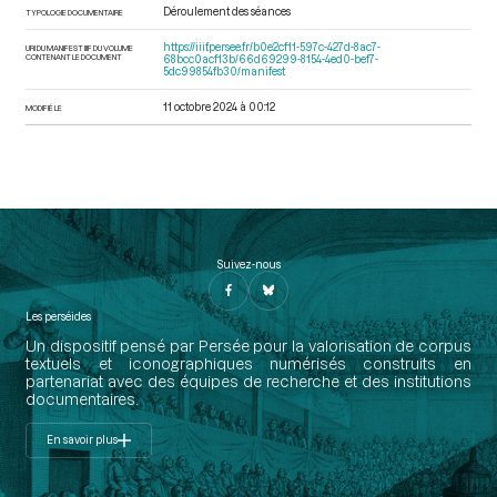
Déroulement des séances
TYPOLOGIE DOCUMENTAIRE
https://iiif.persee.fr/b0e2cf11-597c-427d-8ac7-
URI DU MANIFEST IIIF DU VOLUME
CONTENANT LE DOCUMENT
68bcc0acf13b/66d69299-8154-4ed0-bef7-
5dc99854fb30/manifest
11 octobre 2024 à 00:12
MODIFIÉ LE
Suivez-nous
Les perséides
Un dispositif pensé par Persée pour la valorisation de corpus
textuels et iconographiques numérisés construits en
partenariat avec des équipes de recherche et des institutions
documentaires.
En savoir plus