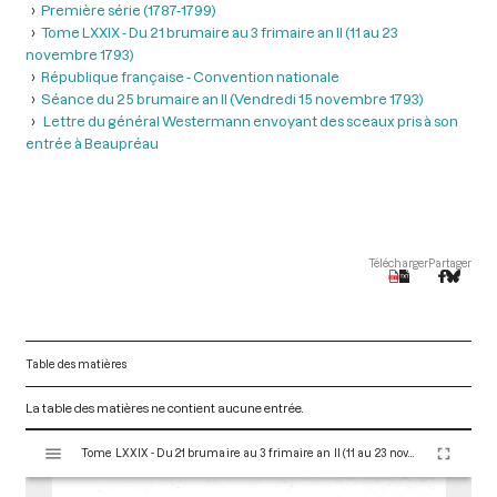
Première série (1787-1799)
Tome LXXIX - Du 21 brumaire au 3 frimaire an II (11 au 23
novembre 1793)
République française - Convention nationale
Séance du 25 brumaire an II (Vendredi 15 novembre 1793)
Lettre du général Westermann envoyant des sceaux pris à son
entrée à Beaupréau
Télécharger
Partager
Table des matières
La table des matières ne contient aucune entrée.
V
Tome LXXIX - Du 21 brumaire au 3 frimaire an II (11 au 23 novembre 1793)
i
s