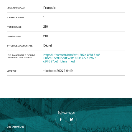
Français
LANGUE PRINCIPALE
1
NOMBRE DE PAGES
210
PREMIÈRE PAGE
210
DERNIÈRE PAGE
Décret
TYPOLOGIE DOCUMENTAIRE
https://iiif.persee.fr/b0e2cf11-597c-427d-8ac7-
URI DU MANIFEST IIIF DU VOLUME
CONTENANT LE DOCUMENT
68bcc0acf13b/fdf849fc-c614-4e7a-b977-
c97697ce511c/manifest
11 octobre 2024 à 01:19
MODIFIÉ LE
Suivez-nous
Les perséides