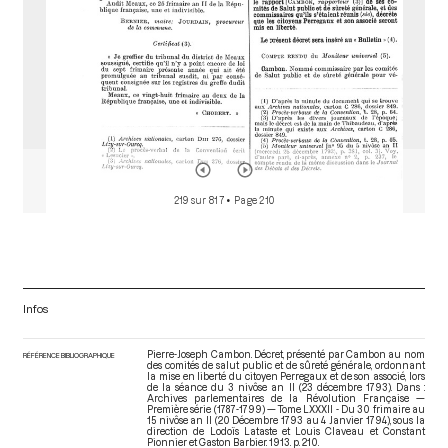
219 sur 817
• Page 210
Infos
Pierre-Joseph Cambon. Décret, présenté par Cambon au nom
RÉFÉRENCE BIBLIOGRAPHIQUE
des comités de salut public et de sûreté générale, ordonnant
la mise en liberté du citoyen Perregaux et de son associé, lors
de la séance du 3 nivôse an II (23 décembre 1793). Dans :
Archives parlementaires de la Révolution Française —
Première série (1787-1799) — Tome LXXXII - Du 30 frimaire au
15 nivôse an II (20 Décembre 1793 au 4 Janvier 1794)
, sous la
direction de Lodoïs Lataste et Louis Claveau et Constant
Pionnier et Gaston Barbier. 1913. p. 210.