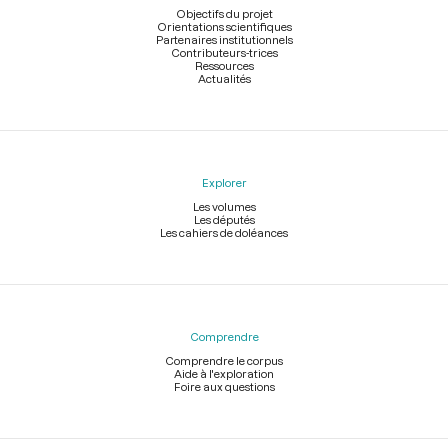
page
Objectifs du projet
Orientations scientifiques
Partenaires institutionnels
Contributeurs-trices
Ressources
Actualités
Explorer
Les volumes
Les députés
Les cahiers de doléances
Comprendre
Comprendre le corpus
Aide à l'exploration
Foire aux questions