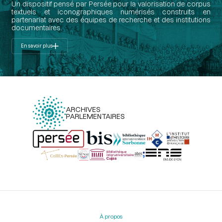
Un dispositif pensé par Persée pour la valorisation de corpus
textuels et iconographiques numérisés construits en
partenariat avec des équipes de recherche et des institutions
documentaires.
En savoir plus
ARCHIVES
PARLEMENTAIRES
Menu
du
pied
À propos
de