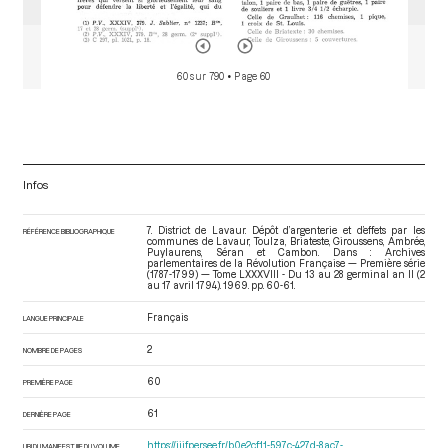
60 sur 790
• Page 60
Infos
7. District de Lavaur. Dépôt d’argenterie et d’effets par les
RÉFÉRENCE BIBLIOGRAPHIQUE
communes de Lavaur, Toulza, Briateste, Giroussens, Ambrée,
Puylaurens, Séran et Cambon. Dans : Archives
parlementaires de la Révolution Française — Première série
(1787-1799) — Tome LXXXVIII - Du 13 au 28 germinal an II (2
au 17 avril 1794)
. 1969. pp. 60-61.
Français
LANGUE PRINCIPALE
2
NOMBRE DE PAGES
60
PREMIÈRE PAGE
61
DERNIÈRE PAGE
https://iiif.persee.fr/b0e2cf11-597c-427d-8ac7-
URI DU MANIFEST IIIF DU VOLUME