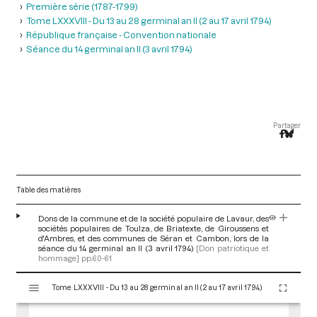
Première série (1787-1799)
Tome LXXXVIII - Du 13 au 28 germinal an II (2 au 17 avril 1794)
République française - Convention nationale
Séance du 14 germinal an II (3 avril 1794)
Partager
Table des matières
Dons de la commune et de la société populaire de Lavaur, des
sociétés populaires de Toulza, de Briatexte, de Giroussens et
d'Ambres, et des communes de Séran et Cambon, lors de la
séance du 14 germinal an II (3 avril 1794)
[Don patriotique et
hommage]
pp.60-61
V
Tome LXXXVIII - Du 13 au 28 germinal an II (2 au 17 avril 1794)
i
s