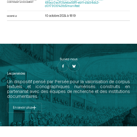
CONTENANT LE DOCUMENT
68bcc0acf13b/eba55ff1-eb11-4545-8d43-
d017906149b5/manifest
10 octobre 2024 à 18:19
MODIFIÉ LE
Suivez-nous
Les perséides
Un dispositif pensé par Persée pour la valorisation de corpus
textuels et iconographiques numérisés construits en
partenariat avec des équipes de recherche et des institutions
documentaires.
En savoir plus