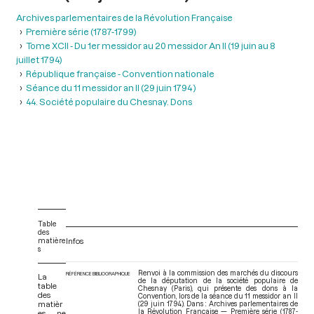
Archives parlementaires de la Révolution Française
Première série (1787-1799)
Tome XCII - Du 1er messidor au 20 messidor An II (19 juin au 8
juillet 1794)
République française - Convention nationale
Séance du 11 messidor an II (29 juin 1794 )
44. Société populaire du Chesnay. Dons
Table
des
matière
Infos
s
Renvoi à la commission des marchés du discours
RÉFÉRENCE BIBLIOGRAPHIQUE
La
de la députation de la société populaire de
table
Chesnay (Paris), qui présente des dons à la
des
Convention, lors de la séance du 11 messidor an II
matièr
(29 juin 1794). Dans : Archives parlementaires de
la Révolution Française — Première série (1787-
es ne