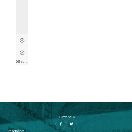
266 sur 574
• Page 268
Suivez-nous
Les perséides