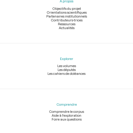
À propos
de
page
Objectifs du projet
Orientations scientifiques
Partenaires institutionnels
Contributeurs-trices
Ressources
Actualités
Explorer
Les volumes
Les députés
Les cahiers de doléances
Comprendre
Comprendre le corpus
Aide à l'exploration
Foire aux questions