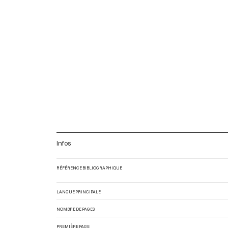
Infos
RÉFÉRENCE BIBLIOGRAPHIQUE
LANGUE PRINCIPALE
NOMBRE DE PAGES
PREMIÈRE PAGE