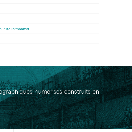
56f02114a3a/manifest
onographiques numérisés construits en