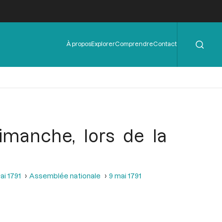
Rechercher
Menu
À propos
Explorer
Comprendre
Contact
de
l'en-
tête
imanche, lors de la
ai 1791
Assemblée nationale
9 mai 1791