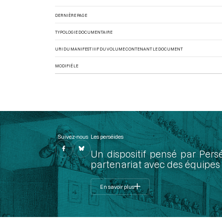
DERNIÈRE PAGE
TYPOLOGIE DOCUMENTAIRE
URI DU MANIFEST IIIF DU VOLUME CONTENANT LE DOCUMENT
MODIFIÉ LE
Suivez-nous
Les perséides
Un dispositif pensé par Pers
partenariat avec des équipes 
En savoir plus