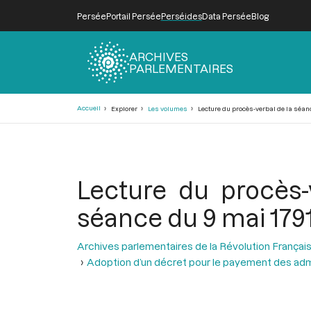
Persée
Portail Persée
Perséides
Data Persée
Blog
ARCHIVES
PARLEMENTAIRES
Fil
Accueil
Explorer
Les volumes
Lecture du procès-verbal de la séanc
d'Ariane
Lecture du procès-
séance du 9 mai 179
Archives parlementaires de la Révolution Françai
Adoption d’un décret pour le payement des admi