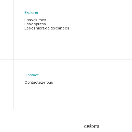
Explorer
Les volumes
Les députés
Les cahiers de doléances
Contact
Contactez-nous
CRÉDITS