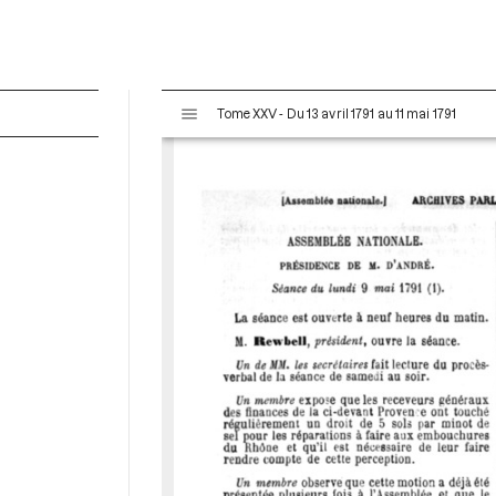
V
Tome XXV - Du 13 avril 1791 au 11 mai 1791
i
s
u
a
l
i
s
e
u
r
M
i
r
a
d
o