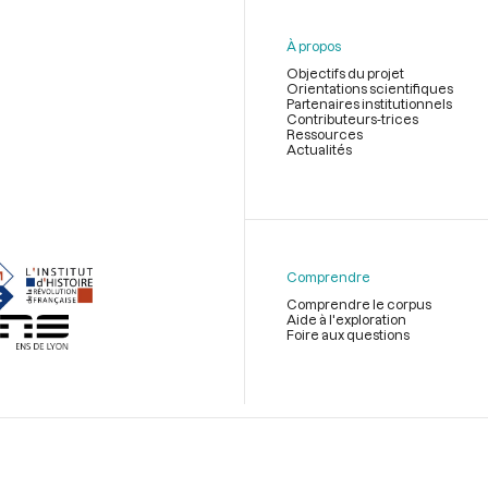
À propos
Objectifs du projet
Orientations scientifiques
Partenaires institutionnels
Contributeurs-trices
Ressources
Actualités
Menu
du
pied
de
Comprendre
page
Comprendre le corpus
Aide à l'exploration
Foire aux questions