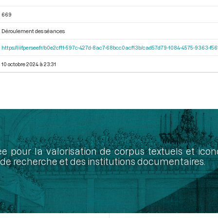
669
Déroulement des séances
https://iiif.persee.fr/b0e2cf11-597c-427d-8ac7-68bcc0acf13b/cad57d79-1084-4575-9363-f
10 octobre 2024 à 23:31
ée pour la valorisation de corpus textuels et ic
de recherche et des institutions documentaires.