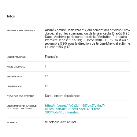
Infos
André Antoine Balthazar d'. Ajournement des articles 13 et 14
RÉFÉRENCE BIBLIOGRAPHIQUE
du décret sur les apanages, lors de la séance du 13 août 1790.
Dans : Archives parlementaires de la Révolution Française —
Première série (1787-1799) — Tome XVIII - Du 12 aout au 15
septembre 1790
, sous la direction de Jérôme Mavidal et Emile
Laurent. 1884. p. 47.
Français
LANGUE PRINCIPALE
1
NOMBRE DE PAGES
47
PREMIÈRE PAGE
47
DERNIÈRE PAGE
Déroulement des séances
TYPOLOGIE DOCUMENTAIRE
https://iiif.persee.fr/b0e2cf11-597c-427d-8ac7-
URI DU MANIFEST IIIF DU VOLUME
CONTENANT LE DOCUMENT
68bcc0acf13b/363ffcd1-dbc6-437f-bef2-
3634f6dc706f/manifest
10 octobre 2024 à 23:21
MODIFIÉ LE