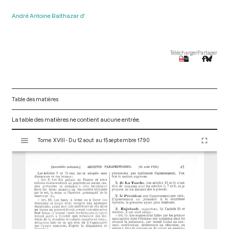
André Antoine Balthazar d'
Télécharger
Partager
Table des matières
La table des matières ne contient aucune entrée.
V
Tome XVIII - Du 12 aout au 15 septembre 1790
i
s
u
a
l
i
s
e
u