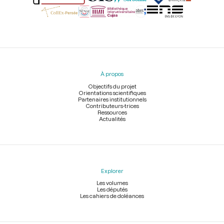
Menu
du
pied
À propos
de
page
Objectifs du projet
Orientations scientifiques
Partenaires institutionnels
Contributeurs-trices
Ressources
Actualités
Explorer
Les volumes
Les députés
Les cahiers de doléances