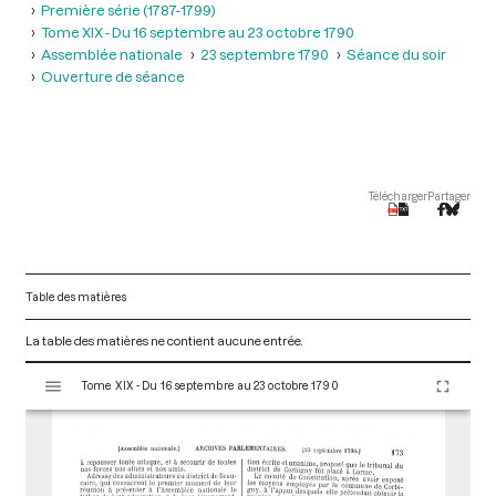
Première série (1787-1799)
Tome XIX - Du 16 septembre au 23 octobre 1790
Assemblée nationale
23 septembre 1790
Séance du soir
Ouverture de séance
Télécharger
Partager
Table des matières
La table des matières ne contient aucune entrée.
V
Tome XIX - Du 16 septembre au 23 octobre 1790
i
s
u
a
l