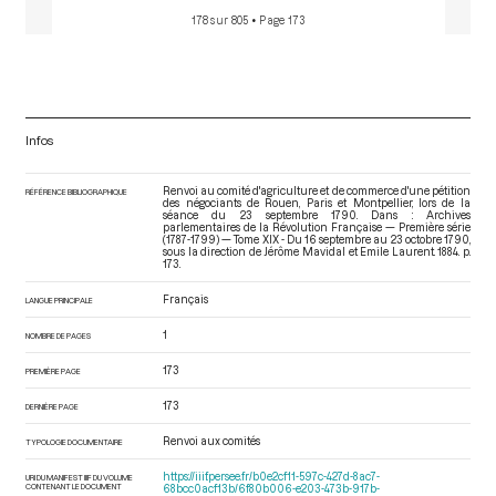
178 sur 805
• Page 173
Infos
Renvoi au comité d'agriculture et de commerce d'une pétition
RÉFÉRENCE BIBLIOGRAPHIQUE
des négociants de Rouen, Paris et Montpellier, lors de la
séance du 23 septembre 1790. Dans : Archives
parlementaires de la Révolution Française — Première série
(1787-1799) — Tome XIX - Du 16 septembre au 23 octobre 1790
,
sous la direction de Jérôme Mavidal et Emile Laurent. 1884. p.
173.
Français
LANGUE PRINCIPALE
1
NOMBRE DE PAGES
173
PREMIÈRE PAGE
173
DERNIÈRE PAGE
Renvoi aux comités
TYPOLOGIE DOCUMENTAIRE
https://iiif.persee.fr/b0e2cf11-597c-427d-8ac7-
URI DU MANIFEST IIIF DU VOLUME
CONTENANT LE DOCUMENT
68bcc0acf13b/6f80b006-e203-473b-917b-