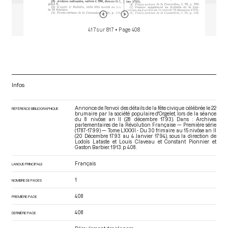
417 sur 817
• Page 408
Infos
Annonce de l'envoi des détails de la fête civique célébrée le 22
RÉFÉRENCE BIBLIOGRAPHIQUE
brumaire par la société populaire d'Orgelet, lors de la séance
du 8 nivôse an II (28 décembre 1793). Dans : Archives
parlementaires de la Révolution Française — Première série
(1787-1799) — Tome LXXXII - Du 30 frimaire au 15 nivôse an II
(20 Décembre 1793 au 4 Janvier 1794)
, sous la direction de
Lodoïs Lataste et Louis Claveau et Constant Pionnier et
Gaston Barbier. 1913. p. 408.
Français
LANGUE PRINCIPALE
1
NOMBRE DE PAGES
408
PREMIÈRE PAGE
408
DERNIÈRE PAGE