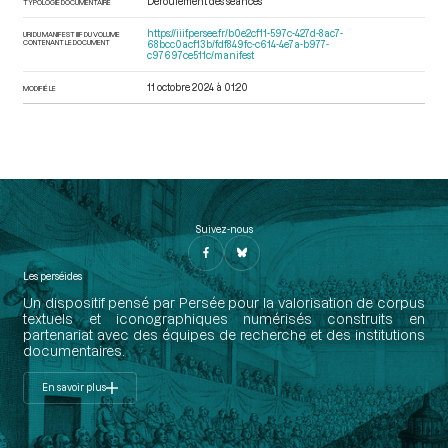
Déroulement des séances
TYPOLOGIE DOCUMENTAIRE
https://iiif.persee.fr/b0e2cf11-597c-427d-8ac7-
URI DU MANIFEST IIIF DU VOLUME
CONTENANT LE DOCUMENT
68bcc0acf13b/fdf849fc-c614-4e7a-b977-
c97697ce511c/manifest
11 octobre 2024 à 01:20
MODIFIÉ LE
Suivez-nous
Les perséides
Un dispositif pensé par Persée pour la valorisation de corpus
textuels et iconographiques numérisés construits en
partenariat avec des équipes de recherche et des institutions
documentaires.
En savoir plus