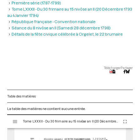
Première série (1787-1799)
Tome LXXXII - Du 30 frimaire au 15 nivôse an II (20 Décembre 1793
au 4 Janvier 1794)
République française - Convention nationale
Séance du 8 nivôse an II (Samedi 28 décembre 1798)
Détails de la fête civique célébrée à Orgelet, le 22 brumaire
Télécharger
Partager
Table des matières
La table des matières ne contient aucune entrée.
V
Tome LXXXII - Du 30 frimaire au 15 nivôse an II (20 Décembre 1793 au 4 Janvier 1794)
i
s
u