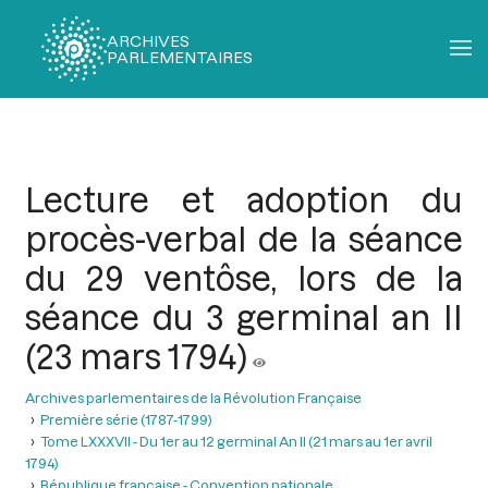
ARCHIVES
PARLEMENTAIRES
Fil
d'Ariane
Lecture et adoption du
procès-verbal de la séance
du 29 ventôse, lors de la
séance du 3 germinal an II
(23 mars 1794)
Archives parlementaires de la Révolution Française
Première série (1787-1799)
Tome LXXXVII - Du 1er au 12 germinal An II (21 mars au 1er avril
1794)
République française - Convention nationale