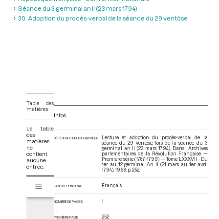
Séance du 3 germinal an II (23 mars 1794)
30. Adoption du procès-verbal de la séance du 29 ventôse
Table des
matières
Infos
La table
des
Lecture et adoption du procès-verbal de la
RÉFÉRENCE BIBLIOGRAPHIQUE
matières
séance du 29 ventôse, lors de la séance du 3
ne
germinal an II (23 mars 1794). Dans : Archives
contient
parlementaires de la Révolution Française —
Première série (1787-1799) — Tome LXXXVII - Du
aucune
1er au 12 germinal An II (21 mars au 1er avril
entrée.
1794)
. 1968. p. 252.
V
Français
Tome LXXXVII - Du 1er au 12 germinal An II (21 mars au 1er avril 1794)
LANGUE PRINCIPALE
i
s
1
NOMBRE DE PAGES
u
a
252
PREMIÈRE PAGE