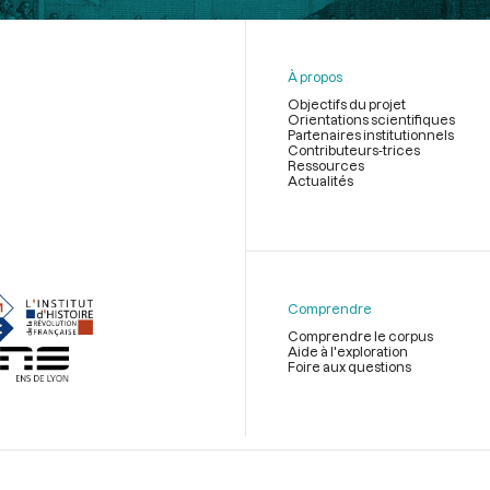
À propos
Objectifs du projet
Orientations scientifiques
Partenaires institutionnels
Contributeurs-trices
Ressources
Actualités
Menu
du
pied
de
Comprendre
page
Comprendre le corpus
Aide à l'exploration
Foire aux questions