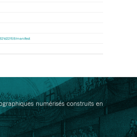
8f821d22158/manifest
onographiques numérisés construits en