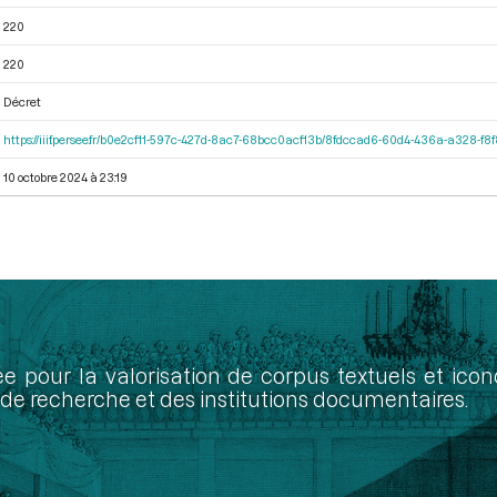
220
220
Décret
https://iiif.persee.fr/b0e2cf11-597c-427d-8ac7-68bcc0acf13b/8fdccad6-60d4-436a-a328-f
10 octobre 2024 à 23:19
ée pour la valorisation de corpus textuels et ic
de recherche et des institutions documentaires.