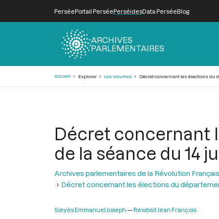
Persée
Portail Persée
Perséides
Data Persée
Blog
ARCHIVES
PARLEMENTAIRES
Fil
Accueil
Explorer
Les volumes
Décret concernant les élections du d
d'Ariane
Décret concernant l
de la séance du 14 ju
Archives parlementaires de la Révolution Françai
Décret concernant les élections du départeme
Sieyès Emmanuel Joseph
Rewbell Jean François