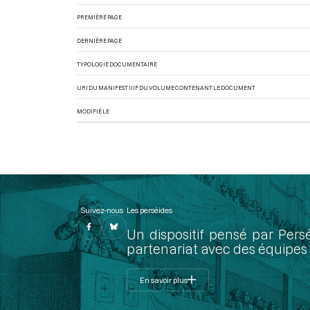
PREMIÈRE PAGE
DERNIÈRE PAGE
TYPOLOGIE DOCUMENTAIRE
URI DU MANIFEST IIIF DU VOLUME CONTENANT LE DOCUMENT
MODIFIÉ LE
Suivez-nous
Les perséides
Un dispositif pensé par Pers
partenariat avec des équipes 
En savoir plus