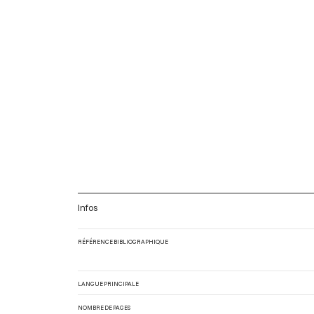
Infos
RÉFÉRENCE BIBLIOGRAPHIQUE
LANGUE PRINCIPALE
NOMBRE DE PAGES