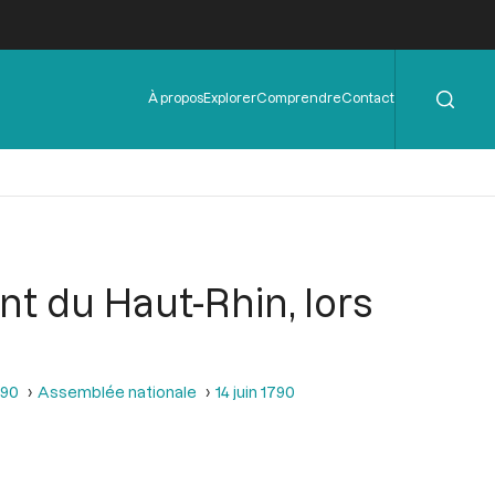
Rechercher
Menu
À propos
Explorer
Comprendre
Contact
de
l'en-
tête
t du Haut-Rhin, lors
790
Assemblée nationale
14 juin 1790