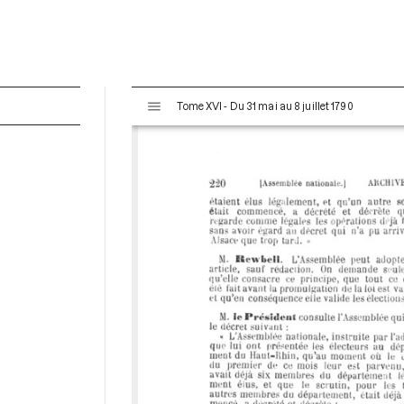
V
Tome XVI - Du 31 mai au 8 juillet 1790
i
s
u
a
l
i
s
e
u
r
M
i
r
a
d
o