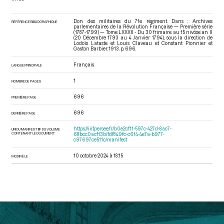
Don des militaires du 71e régiment. Dans : Archives
RÉFÉRENCE BIBLIOGRAPHIQUE
parlementaires de la Révolution Française — Première série
(1787-1799) — Tome LXXXII - Du 30 frimaire au 15 nivôse an II
(20 Décembre 1793 au 4 Janvier 1794)
, sous la direction de
Lodoïs Lataste et Louis Claveau et Constant Pionnier et
Gaston Barbier. 1913. p. 696.
Français
LANGUE PRINCIPALE
1
NOMBRE DE PAGES
696
PREMIÈRE PAGE
696
DERNIÈRE PAGE
https://iiif.persee.fr/b0e2cf11-597c-427d-8ac7-
URI DU MANIFEST IIIF DU VOLUME
CONTENANT LE DOCUMENT
68bcc0acf13b/fdf849fc-c614-4e7a-b977-
c97697ce511c/manifest
10 octobre 2024 à 18:15
MODIFIÉ LE