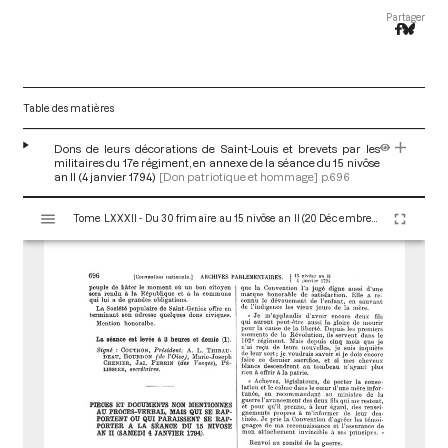
Partager
Table des matières
Dons de leurs décorations de Saint-Louis et brevets par les
militaires du 17e régiment, en annexe de la séance du 15 nivôse
an II (4 janvier 1794)
[Don patriotique et hommage]
p.696
V
Tome LXXXII - Du 30 frimaire au 15 nivôse an II (20 Décembre 1793 au 4 Janvier 1794)
i
s
u
a
l
i
s
e
u
r
M
i