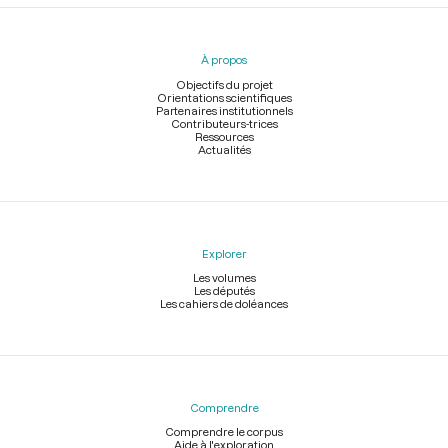
Menu
du
pied
À propos
de
page
Objectifs du projet
Orientations scientifiques
Partenaires institutionnels
Contributeurs-trices
Ressources
Actualités
Explorer
Les volumes
Les députés
Les cahiers de doléances
Comprendre
Comprendre le corpus
Aide à l'exploration