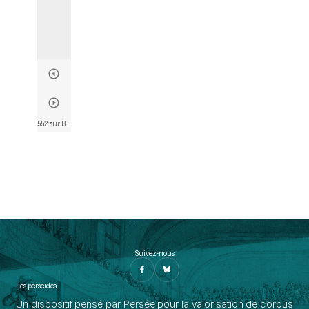
552 sur 803
• Page 549
Suivez-nous
Les perséides
Un dispositif pensé par Persée pour la valorisation de corpus