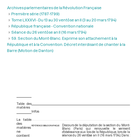
Archives parlementaires de la Révolution Française
Première série (1787-1799)
Tome LXXXVI - Du 13 au 30 ventôse an II (3 au 20 mars 1794)
République française - Convention nationale
Séance du 26 ventôse an II (16 mars 1794)
59. Section du Mont-Blanc. Exprime son attachement à la
République et à la Convention. Décret interdisant de chanter à la
Barre (Motion de Danton)
Table des
matières
Infos
La table
des
Discours de la députation de la section du Mont-
RÉFÉRENCE BIBLIOGRAPHIQUE
matières
Blanc (Paris) qui renouvelle le serment
ne
d'obéissance aux lois de la République, lors de la
contient
séance du 26 ventôse an II (16 mars 1794). Dans :