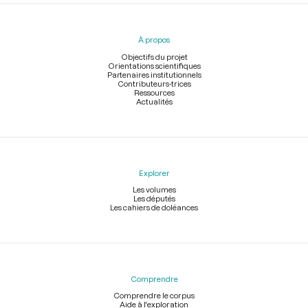
Menu
du
pied
À propos
de
page
Objectifs du projet
Orientations scientifiques
Partenaires institutionnels
Contributeurs-trices
Ressources
Actualités
Explorer
Les volumes
Les députés
Les cahiers de doléances
Comprendre
Comprendre le corpus
Aide à l'exploration