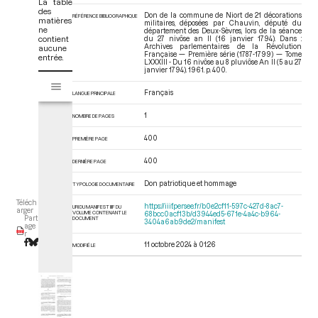
La table
des
Don de la commune de Niort de 21 décorations
RÉFÉRENCE BIBLIOGRAPHIQUE
matières
militaires, déposées par Chauvin, député du
ne
département des Deux-Sèvres, lors de la séance
contient
du 27 nivôse an II (16 janvier 1794). Dans :
Archives parlementaires de la Révolution
aucune
Française — Première série (1787-1799) — Tome
entrée.
LXXXIII - Du 16 nivôse au 8 pluviôse An II (5 au 27
janvier 1794)
. 1961. p. 400.
V
Tome LXXXIII - Du 16 nivôse au 8 pluviôse An II (5 au 27 janvier 1794)
i
Français
LANGUE PRINCIPALE
s
u
1
NOMBRE DE PAGES
a
400
PREMIÈRE PAGE
l
i
400
DERNIÈRE PAGE
s
e
Don patriotique et hommage
TYPOLOGIE DOCUMENTAIRE
u
Téléch
https://iiif.persee.fr/b0e2cf11-597c-427d-8ac7-
URI DU MANIFEST IIIF DU
r
arger
VOLUME CONTENANT LE
68bcc0acf13b/d3944ed5-671e-4a4c-b964-
Part
DOCUMENT
3404a6ab9de2/manifest
M
age
r
i
11 octobre 2024 à 01:26
MODIFIÉ LE
r
a
d
o
r