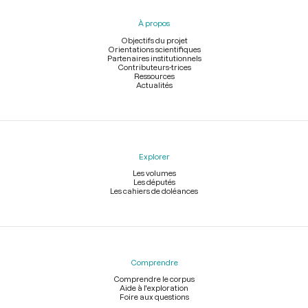
pied
À propos
de
page
Objectifs du projet
Orientations scientifiques
Partenaires institutionnels
Contributeurs-trices
Ressources
Actualités
Explorer
Les volumes
Les députés
Les cahiers de doléances
Comprendre
Comprendre le corpus
Aide à l'exploration
Foire aux questions