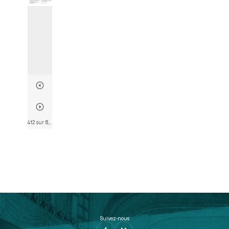
412 sur 802
• Page 400
Suivez-nous