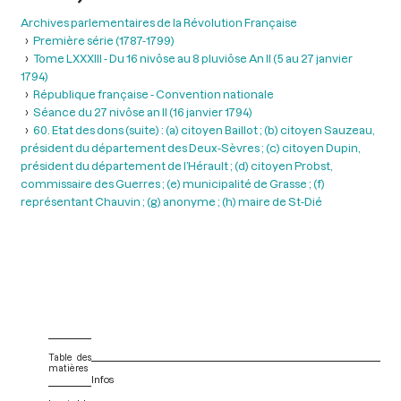
Archives parlementaires de la Révolution Française
Première série (1787-1799)
Tome LXXXIII - Du 16 nivôse au 8 pluviôse An II (5 au 27 janvier
1794)
République française - Convention nationale
Séance du 27 nivôse an II (16 janvier 1794)
60. Etat des dons (suite) : (a) citoyen Baillot ; (b) citoyen Sauzeau,
président du département des Deux-Sèvres ; (c) citoyen Dupin,
président du département de l’Hérault ; (d) citoyen Probst,
commissaire des Guerres ; (e) municipalité de Grasse ; (f)
représentant Chauvin ; (g) anonyme ; (h) maire de St-Dié
Table des
matières
Infos