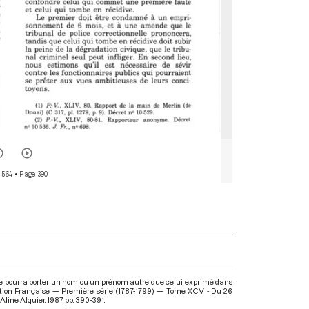
 564
• Page 390
e pourra porter un nom ou un prénom autre que celui exprimé dans
ution Française — Première série (1787-1799) — Tome XCV - Du 26
Aline Alquier. 1987. pp. 390-391.