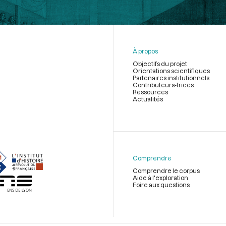
À propos
Objectifs du projet
Orientations scientifiques
Partenaires institutionnels
Contributeurs-trices
Ressources
Actualités
Menu
du
pied
de
Comprendre
page
Comprendre le corpus
Aide à l'exploration
Foire aux questions