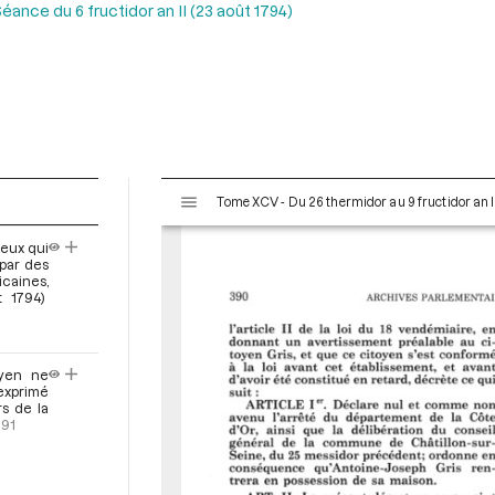
éance du 6 fructidor an II (23 août 1794)
V
Tome XCV - Du 26 thermidor au 9 fructidor an II
i
s
eux qui
u
 par des
a
icaines,
t 1794)
l
i
s
e
oyen ne
 exprimé
u
s de la
r
391
M
i
r