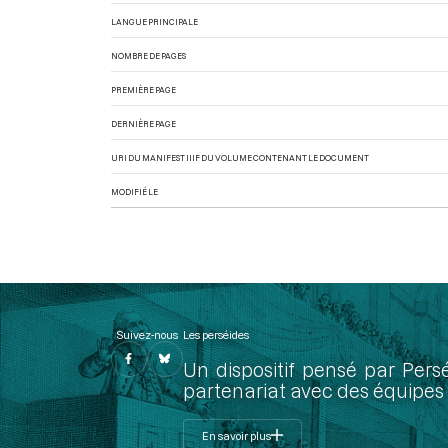
LANGUE PRINCIPALE
NOMBRE DE PAGES
PREMIÈRE PAGE
DERNIÈRE PAGE
URI DU MANIFEST IIIF DU VOLUME CONTENANT LE DOCUMENT
MODIFIÉ LE
Suivez-nous
Les perséides
Un dispositif pensé par Pers
partenariat avec des équipes 
En savoir plus