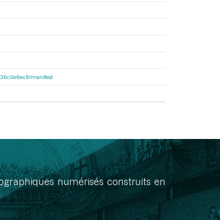
6b136c0e6ec8/manifest
onographiques numérisés construits en