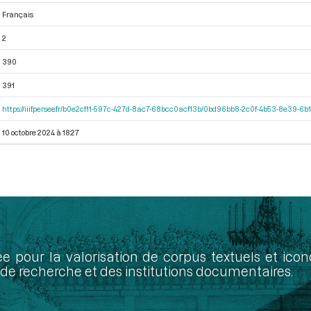
Français
2
390
391
https://iiif.persee.fr/b0e2cf11-597c-427d-8ac7-68bcc0acf13b/0bd96bb8-2c0f-4b53-8e39-
10 octobre 2024 à 18:27
ée pour la valorisation de corpus textuels et ic
de recherche et des institutions documentaires.