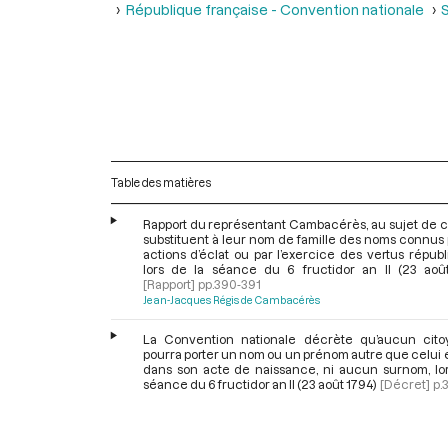
République française - Convention nationale
S
Table des matières
Rapport du représentant Cambacérès, au sujet de c
substituent à leur nom de famille des noms connus
actions d’éclat ou par l’exercice des vertus républ
lors de la séance du 6 fructidor an II (23 aoû
[Rapport]
pp.390-391
Jean-Jacques Régis de Cambacérès
La Convention nationale décrète qu’aucun cit
pourra porter un nom ou un prénom autre que celui
dans son acte de naissance, ni aucun surnom, lor
séance du 6 fructidor an II (23 août 1794)
[Décret]
p.