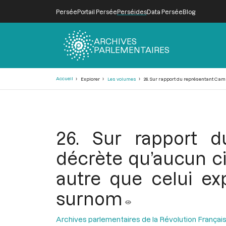
Persée
Portail Persée
Perséides
Data Persée
Blog
ARCHIVES
PARLEMENTAIRES
Fil
Accueil
Explorer
Les volumes
26. Sur rapport du représentant Cam
d'Ariane
26. Sur rapport d
décrète qu’aucun c
autre que celui ex
surnom
Archives parlementaires de la Révolution Françai