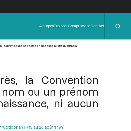
Rechercher
Menu
À propos
Explorer
Comprendre
Contact
de
l'en-
tête
celui exprimé dans son acte de naissance, ni aucun surnom
rès, la Convention
un nom ou un prénom
naissance, ni aucun
uctidor an II (13 au 26 août 1794)