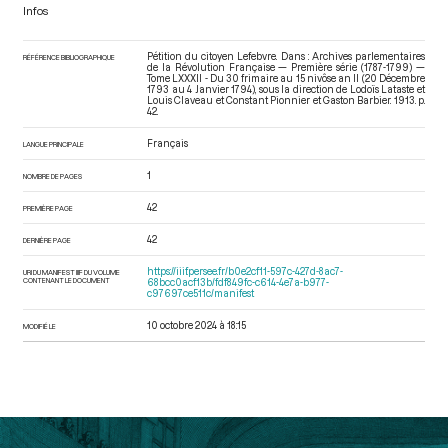
Infos
Pétition du citoyen Lefebvre. Dans : Archives parlementaires
RÉFÉRENCE BIBLIOGRAPHIQUE
de la Révolution Française — Première série (1787-1799) —
Tome LXXXII - Du 30 frimaire au 15 nivôse an II (20 Décembre
1793 au 4 Janvier 1794)
, sous la direction de Lodoïs Lataste et
Louis Claveau et Constant Pionnier et Gaston Barbier. 1913. p.
42.
Français
LANGUE PRINCIPALE
1
NOMBRE DE PAGES
42
PREMIÈRE PAGE
42
DERNIÈRE PAGE
https://iiif.persee.fr/b0e2cf11-597c-427d-8ac7-
URI DU MANIFEST IIIF DU VOLUME
CONTENANT LE DOCUMENT
68bcc0acf13b/fdf849fc-c614-4e7a-b977-
c97697ce511c/manifest
10 octobre 2024 à 18:15
MODIFIÉ LE