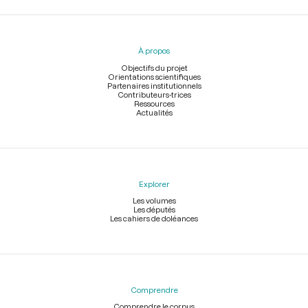
Menu
du
pied
À propos
de
page
Objectifs du projet
Orientations scientifiques
Partenaires institutionnels
Contributeurs-trices
Ressources
Actualités
Explorer
Les volumes
Les députés
Les cahiers de doléances
Comprendre
Comprendre le corpus