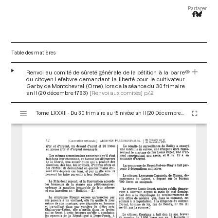
Partager
Table des matières
Renvoi au comité de sûreté générale de la pétition à la barre
du citoyen Lefebvre demandant la liberté pour le cultivateur
Garby, de Montchevrel (Orne), lors de la séance du 30 frimaire
an II (20 décembre 1793)
[Renvoi aux comités]
p.42
V
Tome LXXXII - Du 30 frimaire au 15 nivôse an II (20 Décembre 1793 au 4 Janvier 1794)
i
s
u
a
l
i
s
e
u
r
M